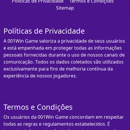
Políticas de Privacidade
Termos e Condições
Sitemap
Políticas de Privacidade
A 001Win Game valoriza a privacidade de seus usuários
e está empenhada em proteger todas as informações
pessoais fornecidas durante o uso de nossos canais de
comunicação. Todos os dados coletados são utilizados
exclusivamente para fins de melhoria contínua da
experiência de nossos jogadores.
Termos e Condições
Os usuários da 001Win Game concordam em respeitar
todas as regras e regulamentos estabelecidos. É