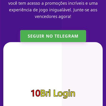
você tem acesso a promoções incríveis e uma
experiência de jogo inigualável. Junte-se aos
vencedores agora!
SEGUIR NO TELEGRAM