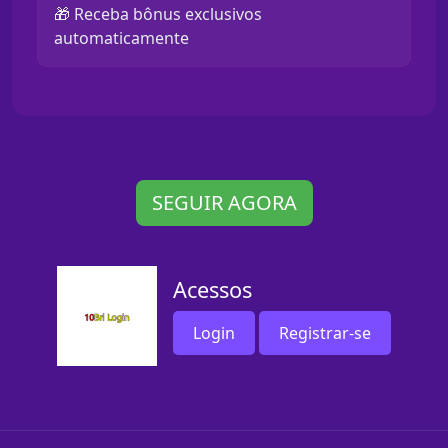
🎁 Receba bônus exclusivos
automaticamente
SEGUIR AGORA
Acessos
Login
Registrar-se