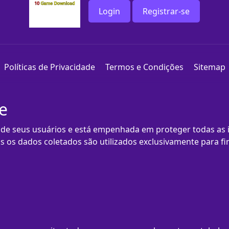
Login
Registrar-se
Políticas de Privacidade
Termos e Condições
Sitemap
de
 de seus usuários e está empenhada em proteger todas as 
 os dados coletados são utilizados exclusivamente para fi