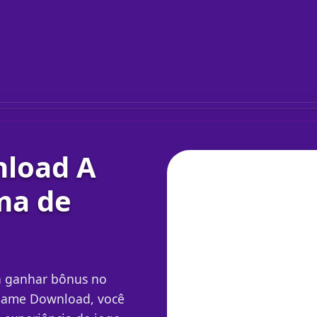
nload A
ma de
a ganhar bônus no
 Game Download, você