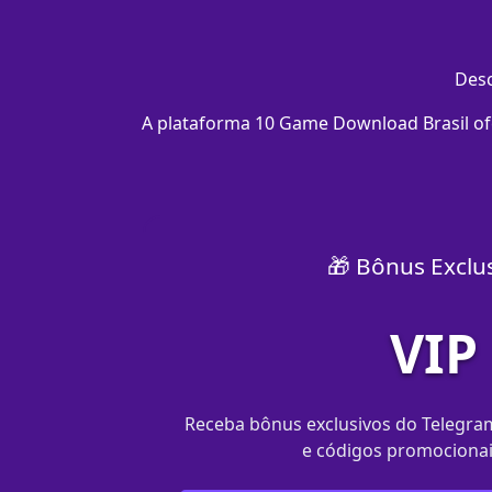
Desc
A plataforma 10 Game Download Brasil of
🎁 Bônus Exclu
VIP
Receba bônus exclusivos do Telegra
e códigos promocionai