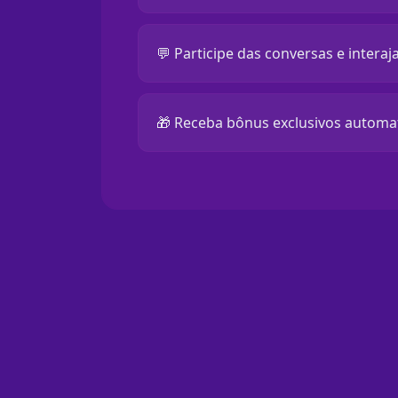
💬 Participe das conversas e interaj
🎁 Receba bônus exclusivos autom