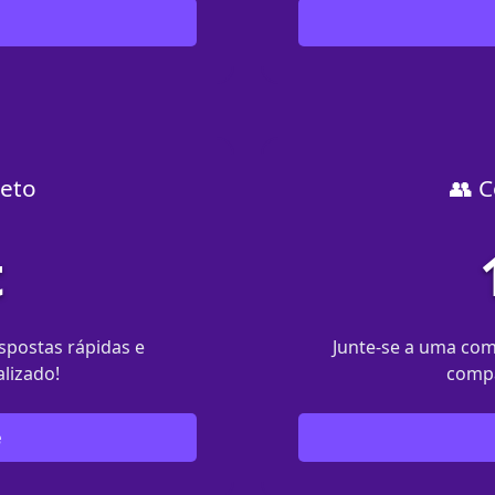
reto
👥 
t
espostas rápidas e
Junte-se a uma com
lizado!
compa
e