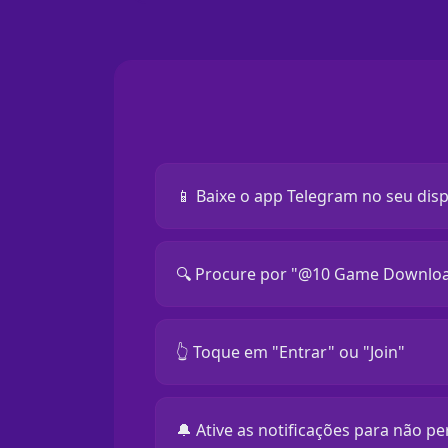
📱 Baixe o app Telegram no seu disp
🔍 Procure por "@10 Game Downloa
👆 Toque em "Entrar" ou "Join"
🔔 Ative as notificações para não p