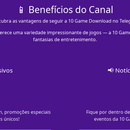
📱 Benefícios do Canal
ubra as vantagens de seguir a 10 Game Download no Tel
erece uma variedade impressionante de jogos — a 10 Gam
fantasias de entretenimento.
sivos
📢 Notí
m, promoções especiais
Fique por dentro d
s únicos!
eventos da 10 