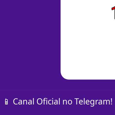
📱 Canal Oficial no Telegram!