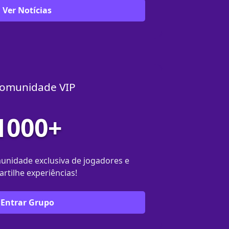
Ver Notícias
Comunidade VIP
1000+
unidade exclusiva de jogadores e
rtilhe experiências!
Entrar Grupo