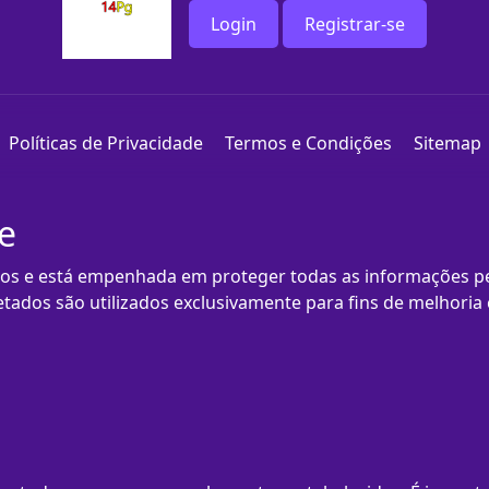
Login
Registrar-se
Políticas de Privacidade
Termos e Condições
Sitemap
de
rios e está empenhada em proteger todas as informações p
tados são utilizados exclusivamente para fins de melhoria