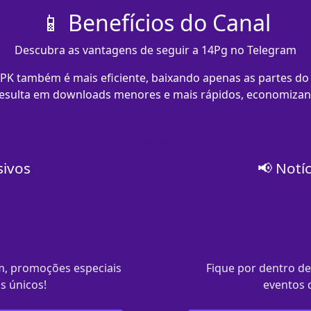
📱 Benefícios do Canal
Descubra as vantagens de seguir a 14Pg no Telegram
PK também é mais eficiente, baixando apenas as partes do 
o resulta em downloads menores e mais rápidos, economiza
sivos
📢 Notí
m, promoções especiais
Fique por dentro d
s únicos!
eventos 