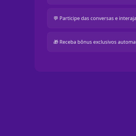
💬 Participe das conversas e interaj
🎁 Receba bônus exclusivos autom