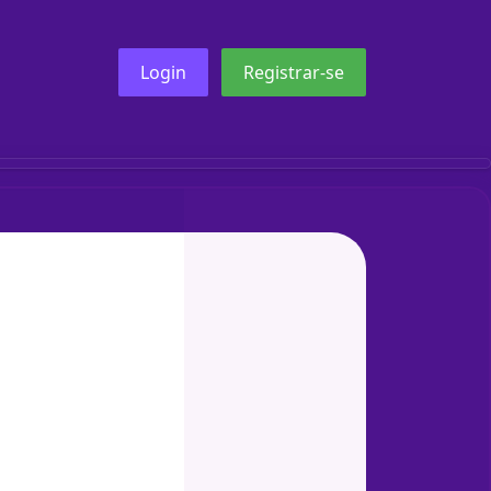
Login
Registrar-se