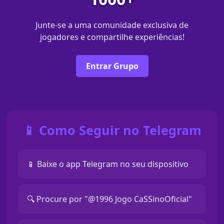
Junte-se a uma comunidade exclusiva de
jogadores e compartilhe experiências!
Entrar Grupo
📱 Como Seguir no Telegram
📱 Baixe o app Telegram no seu dispositivo
🔍 Procure por "@1996 Jogo CaSSinoOficial"