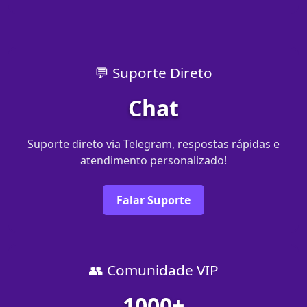
💬 Suporte Direto
Chat
Suporte direto via Telegram, respostas rápidas e
atendimento personalizado!
Falar Suporte
👥 Comunidade VIP
1000+