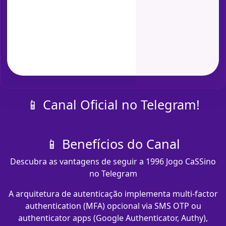
📱 Canal Oficial no Telegram!
📱 Benefícios do Canal
Descubra as vantagens de seguir a 1996 Jogo CaSSino
no Telegram
A arquitetura de autenticação implementa multi-factor
authentication (MFA) opcional via SMS OTP ou
authenticator apps (Google Authenticator, Authy),