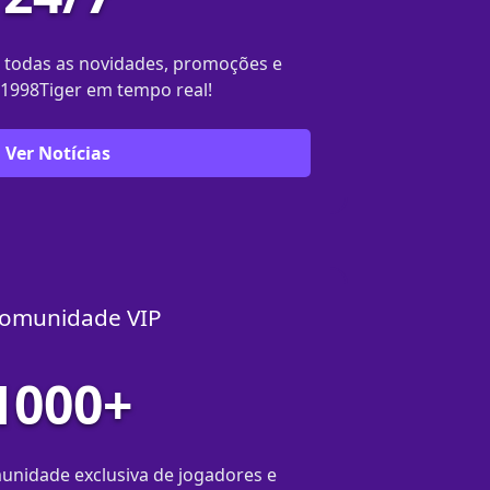
e todas as novidades, promoções e
 1998Tiger em tempo real!
Ver Notícias
Comunidade VIP
1000+
unidade exclusiva de jogadores e