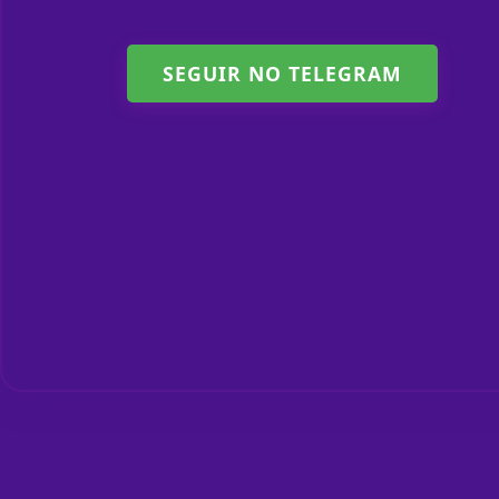
SEGUIR NO TELEGRAM