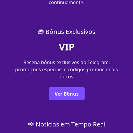
continuamente.
🎁 Bônus Exclusivos
VIP
Receba bônus exclusivos do Telegram,
promoções especiais e códigos promocionais
únicos!
Ver Bônus
📢 Notícias em Tempo Real