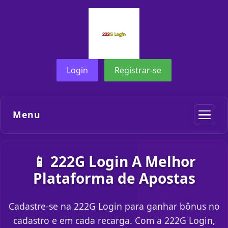
Login
Registrar-se
Menu
📱 222G Login A Melhor
Plataforma de Apostas
Cadastre-se na 222G Login para ganhar bônus no
cadastro e em cada recarga. Com a 222G Login,