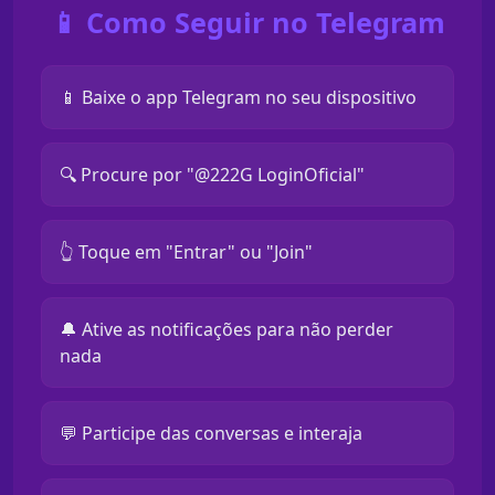
📱 Como Seguir no Telegram
📱 Baixe o app Telegram no seu dispositivo
🔍 Procure por "@222G LoginOficial"
👆 Toque em "Entrar" ou "Join"
🔔 Ative as notificações para não perder
nada
💬 Participe das conversas e interaja