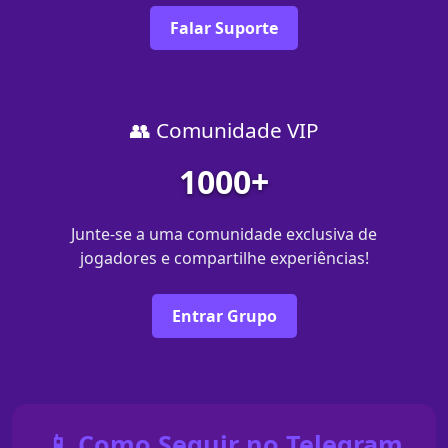
Falar Suporte
👥 Comunidade VIP
1000+
Junte-se a uma comunidade exclusiva de
jogadores e compartilhe experiências!
Entrar Grupo
📱 Como Seguir no Telegram