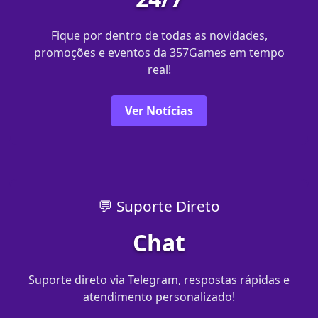
Fique por dentro de todas as novidades,
promoções e eventos da 357Games em tempo
real!
Ver Notícias
💬 Suporte Direto
Chat
Suporte direto via Telegram, respostas rápidas e
atendimento personalizado!