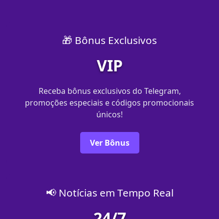
🎁 Bônus Exclusivos
VIP
Receba bônus exclusivos do Telegram,
promoções especiais e códigos promocionais
únicos!
Ver Bônus
📢 Notícias em Tempo Real
24/7