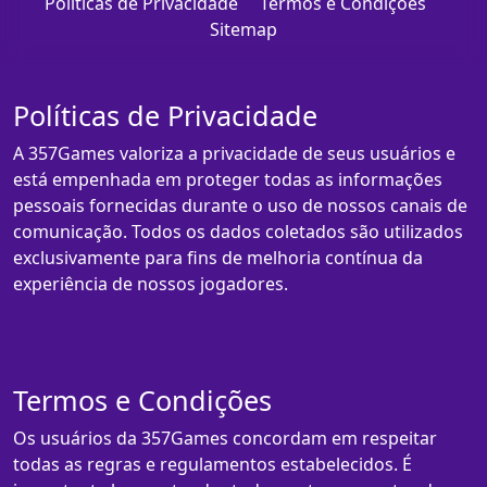
Políticas de Privacidade
Termos e Condições
Sitemap
Políticas de Privacidade
A 357Games valoriza a privacidade de seus usuários e
está empenhada em proteger todas as informações
pessoais fornecidas durante o uso de nossos canais de
comunicação. Todos os dados coletados são utilizados
exclusivamente para fins de melhoria contínua da
experiência de nossos jogadores.
Termos e Condições
Os usuários da 357Games concordam em respeitar
todas as regras e regulamentos estabelecidos. É