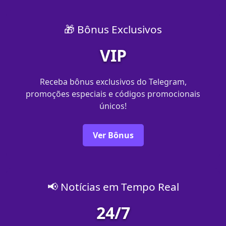
🎁 Bônus Exclusivos
VIP
Receba bônus exclusivos do Telegram,
promoções especiais e códigos promocionais
únicos!
Ver Bônus
📢 Notícias em Tempo Real
24/7