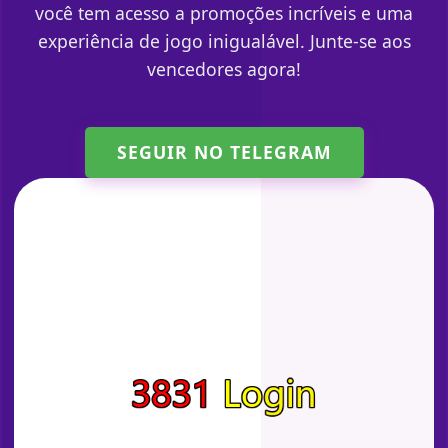
você tem acesso a promoções incríveis e uma
experiência de jogo inigualável. Junte-se aos
vencedores agora!
SEGUIR NO TELEGRAM