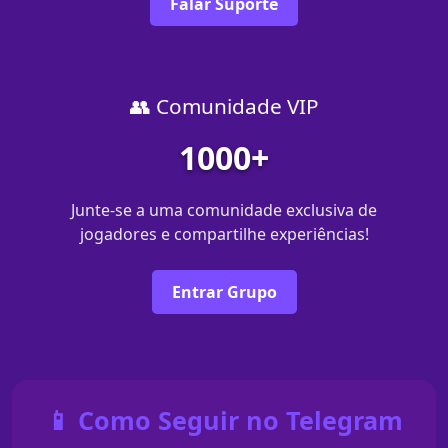
Falar Suporte
👥 Comunidade VIP
1000+
Junte-se a uma comunidade exclusiva de
jogadores e compartilhe experiências!
Entrar Grupo
📱 Como Seguir no Telegram