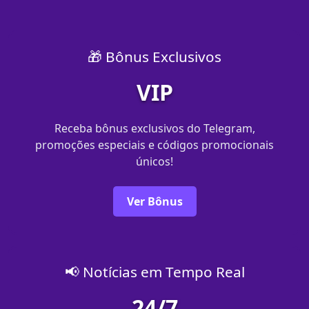
🎁 Bônus Exclusivos
VIP
Receba bônus exclusivos do Telegram,
promoções especiais e códigos promocionais
únicos!
Ver Bônus
📢 Notícias em Tempo Real
24/7