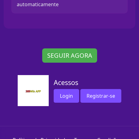
automaticamente
SEGUIR AGORA
Acessos
Login
Registrar-se