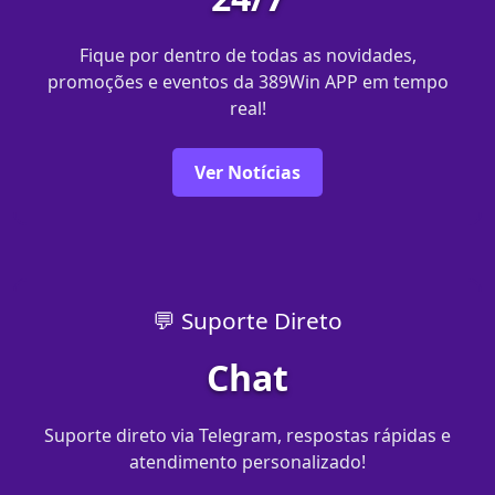
Fique por dentro de todas as novidades,
promoções e eventos da 389Win APP em tempo
real!
Ver Notícias
💬 Suporte Direto
Chat
Suporte direto via Telegram, respostas rápidas e
atendimento personalizado!