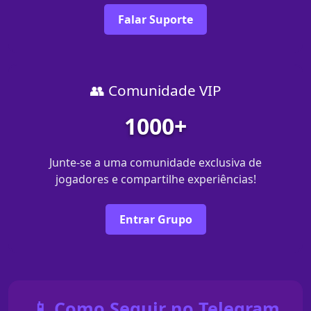
Falar Suporte
👥 Comunidade VIP
1000+
Junte-se a uma comunidade exclusiva de
jogadores e compartilhe experiências!
Entrar Grupo
📱 Como Seguir no Telegram