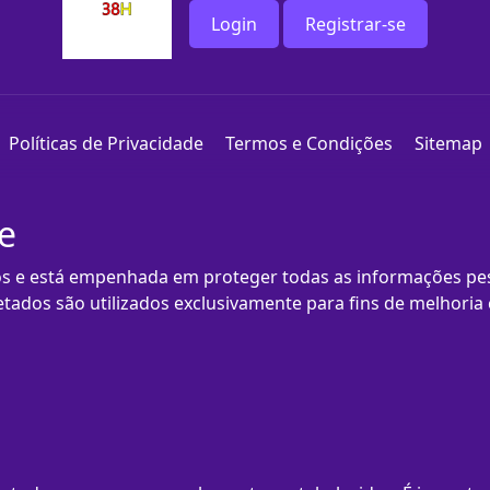
Login
Registrar-se
Políticas de Privacidade
Termos e Condições
Sitemap
de
ios e está empenhada em proteger todas as informações pe
tados são utilizados exclusivamente para fins de melhoria