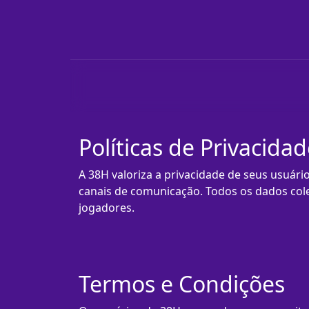
Políticas de Privacida
A 38H valoriza a privacidade de seus usuár
canais de comunicação. Todos os dados cole
jogadores.
Termos e Condições