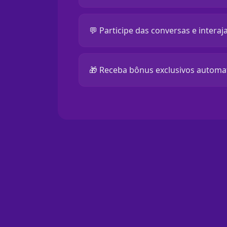
💬 Participe das conversas e interaj
🎁 Receba bônus exclusivos autom