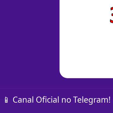
📱 Canal Oficial no Telegram!