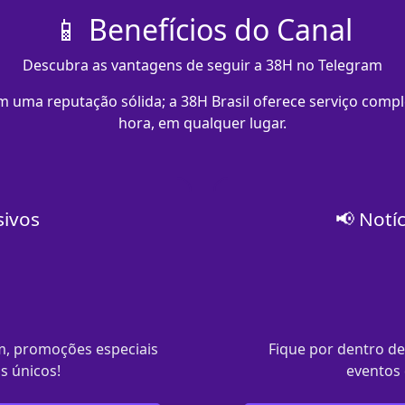
📱 Benefícios do Canal
Descubra as vantagens de seguir a 38H no Telegram
 uma reputação sólida; a 38H Brasil oferece serviço compl
hora, em qualquer lugar.
sivos
📢 Notí
m, promoções especiais
Fique por dentro d
s únicos!
eventos