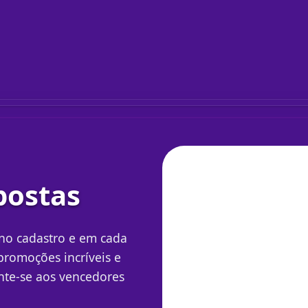
postas
no cadastro e em cada
promoções incríveis e
unte-se aos vencedores