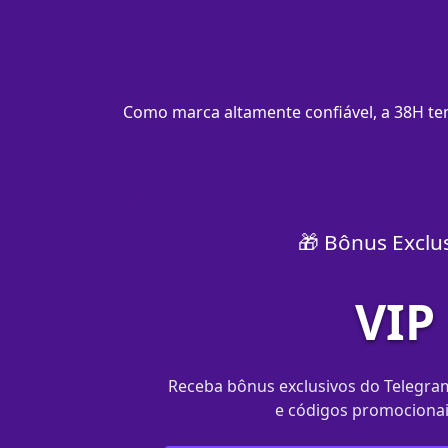
Como marca altamente confiável, a 38H tem
🎁 Bônus Exclu
VIP
Receba bônus exclusivos do Telegra
e códigos promocionai