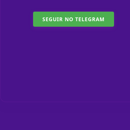
SEGUIR NO TELEGRAM