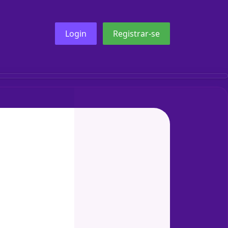
Login
Registrar-se