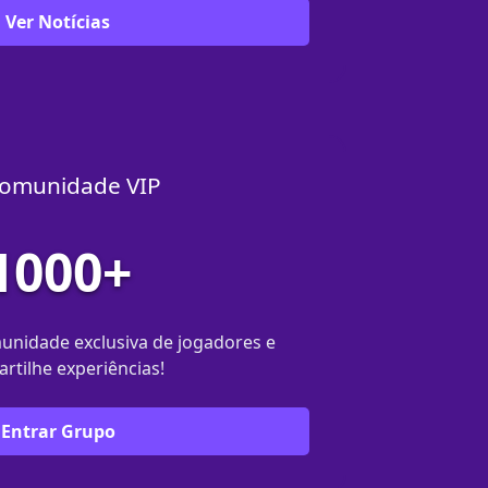
Ver Notícias
Comunidade VIP
1000+
unidade exclusiva de jogadores e
rtilhe experiências!
Entrar Grupo