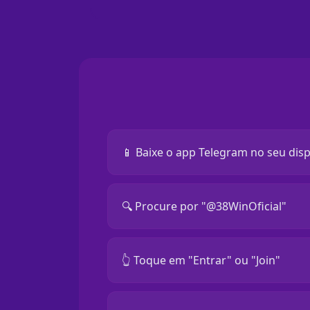
📱 Baixe o app Telegram no seu disp
🔍 Procure por "@38WinOficial"
👆 Toque em "Entrar" ou "Join"