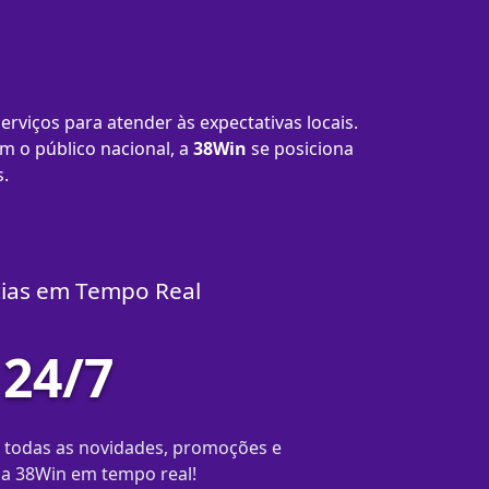
viços para atender às expectativas locais.
m o público nacional, a
38Win
se posiciona
.
cias em Tempo Real
24/7
e todas as novidades, promoções e
a 38Win em tempo real!