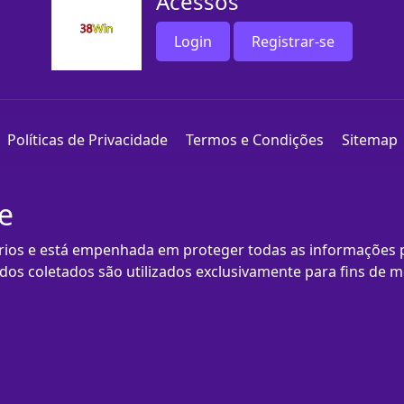
Acessos
Login
Registrar-se
Políticas de Privacidade
Termos e Condições
Sitemap
de
ários e está empenhada em proteger todas as informações 
os coletados são utilizados exclusivamente para fins de m