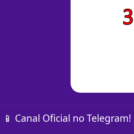
📱 Canal Oficial no Telegram!