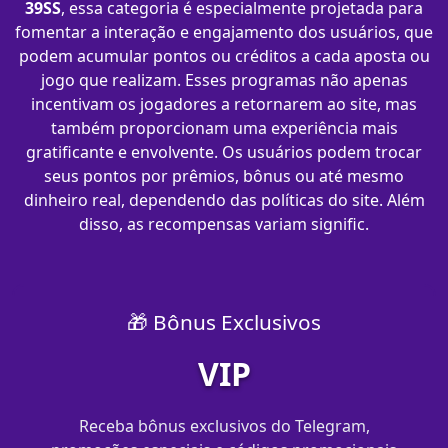
39SS
, essa categoria é especialmente projetada para
fomentar a interação e engajamento dos usuários, que
podem acumular pontos ou créditos a cada aposta ou
jogo que realizam. Esses programas não apenas
incentivam os jogadores a retornarem ao site, mas
também proporcionam uma experiência mais
gratificante e envolvente. Os usuários podem trocar
seus pontos por prêmios, bônus ou até mesmo
dinheiro real, dependendo das políticas do site. Além
disso, as recompensas variam signific.
🎁 Bônus Exclusivos
VIP
Receba bônus exclusivos do Telegram,