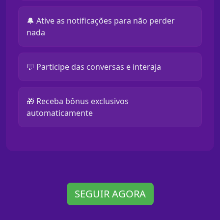
🔔 Ative as notificações para não perder
nada
💬 Participe das conversas e interaja
🎁 Receba bônus exclusivos
automaticamente
SEGUIR AGORA