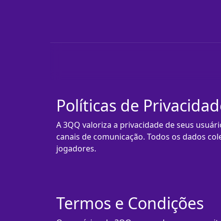
Políticas de Privacida
A 3QQ valoriza a privacidade de seus usuá
canais de comunicação. Todos os dados cole
jogadores.
Termos e Condições