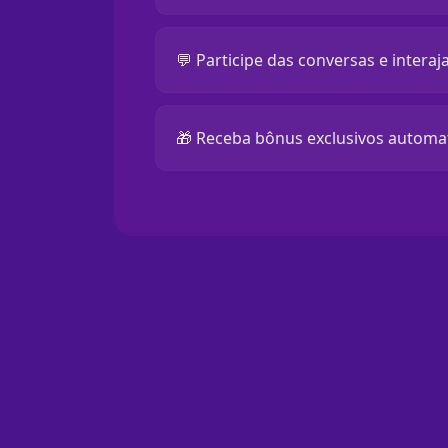
💬 Participe das conversas e interaj
🎁 Receba bônus exclusivos autom