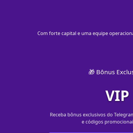
Com forte capital e uma equipe operacion
🎁 Bônus Exclu
VIP
Receba bônus exclusivos do Telegra
e códigos promocionai