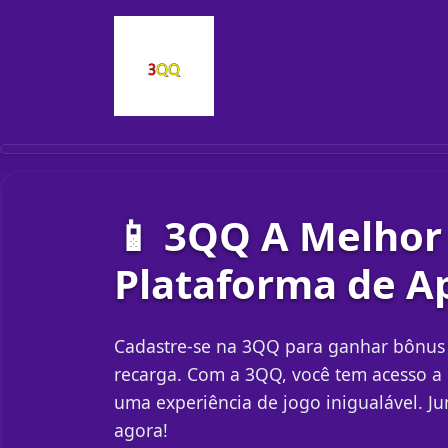
📱 3QQ A Melhor
Plataforma de A
Cadastre-se na 3QQ para ganhar bônus
recarga. Com a 3QQ, você tem acesso a 
uma experiência de jogo inigualável. J
agora!