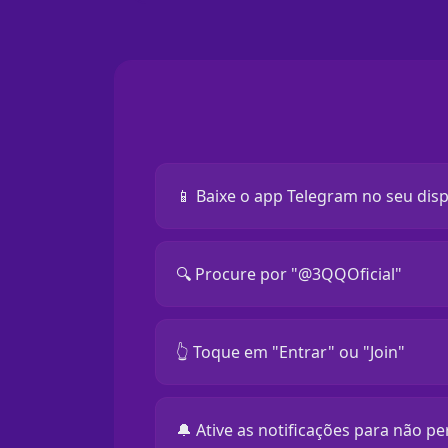
📱 Baixe o app Telegram no seu disp
🔍 Procure por "@3QQOficial"
👆 Toque em "Entrar" ou "Join"
🔔 Ative as notificações para não p