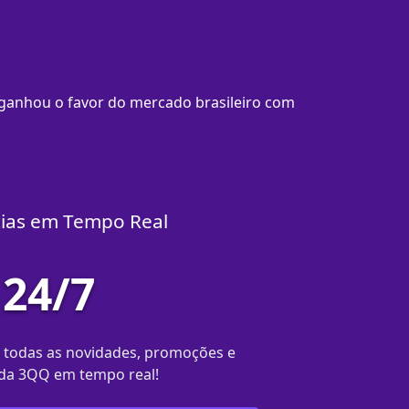
 ganhou o favor do mercado brasileiro com
cias em Tempo Real
24/7
e todas as novidades, promoções e
da 3QQ em tempo real!