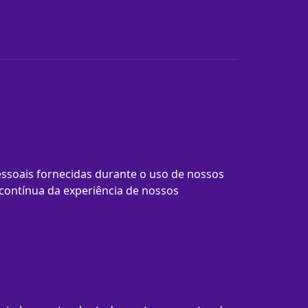
ssoais fornecidas durante o uso de nossos
 contínua da experiência de nossos