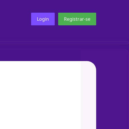
Login
Registrar-se