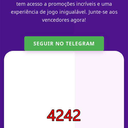
tem acesso a promoções incríveis e uma
experiência de jogo inigualável. Junte-se aos
vencedores agora!
SEGUIR NO TELEGRAM