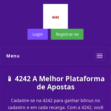
Login
Registrar-se
Menu
📱 4242 A Melhor Plataforma
de Apostas
Cadastre-se na 4242 para ganhar bônus no
cadastro e em cada recarga. Com a 4242, você