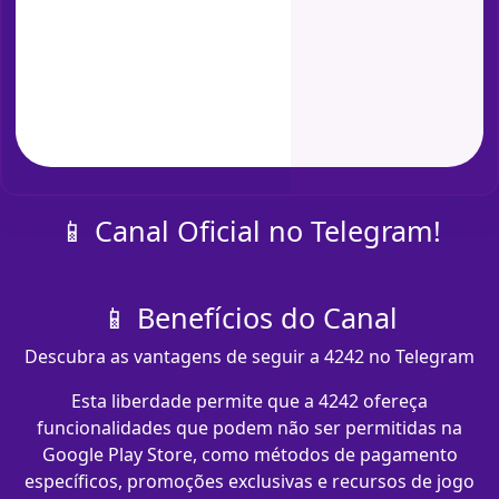
📱 Canal Oficial no Telegram!
📱 Benefícios do Canal
Descubra as vantagens de seguir a 4242 no Telegram
Esta liberdade permite que a 4242 ofereça
funcionalidades que podem não ser permitidas na
Google Play Store, como métodos de pagamento
específicos, promoções exclusivas e recursos de jogo