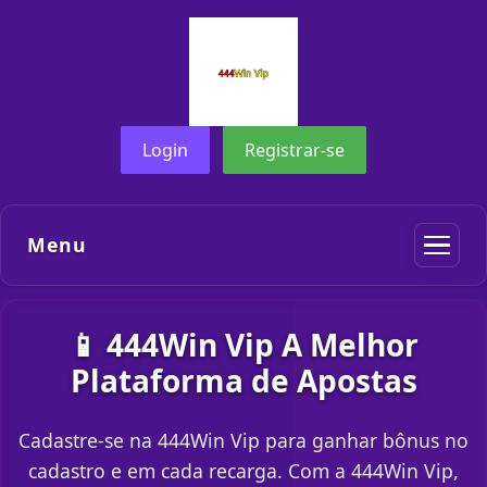
Login
Registrar-se
Menu
📱 444Win Vip A Melhor
Plataforma de Apostas
Cadastre-se na 444Win Vip para ganhar bônus no
cadastro e em cada recarga. Com a 444Win Vip,