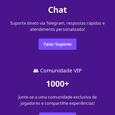
Chat
Suporte direto via Telegram, respostas rápidas e
atendimento personalizado!
Falar Suporte
👥 Comunidade VIP
1000+
Junte-se a uma comunidade exclusiva de
jogadores e compartilhe experiências!