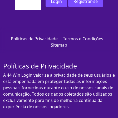
Login
Registrar-se
Políticas de Privacidade
Termos e Condições
Sitemap
Políticas de Privacidade
A 44 Win Login valoriza a privacidade de seus usuários e
está empenhada em proteger todas as informações
pessoais fornecidas durante o uso de nossos canais de
comunicação. Todos os dados coletados são utilizados
exclusivamente para fins de melhoria contínua da
experiência de nossos jogadores.