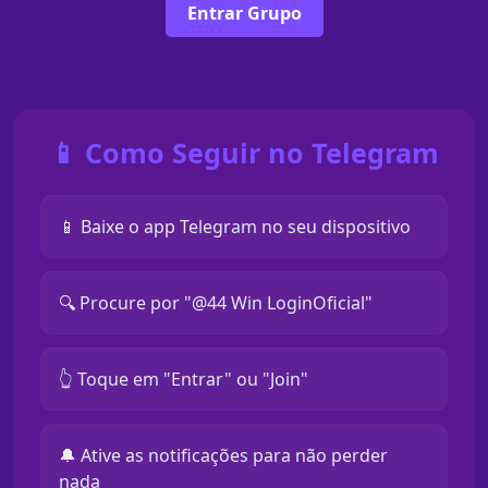
Entrar Grupo
📱 Como Seguir no Telegram
📱 Baixe o app Telegram no seu dispositivo
🔍 Procure por "@44 Win LoginOficial"
👆 Toque em "Entrar" ou "Join"
🔔 Ative as notificações para não perder
nada