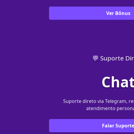
Ver Bônus
💬 Suporte Di
Cha
Suporte direto via Telegram, r
atendimento persona
Falar Suport