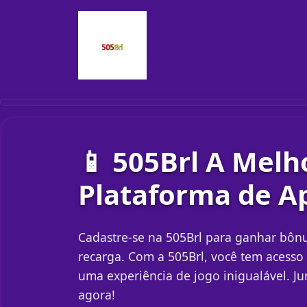
📱 505Brl A Melh
Plataforma de A
Cadastre-se na 505Brl para ganhar bôn
recarga. Com a 505Brl, você tem acesso 
uma experiência de jogo inigualável. J
agora!