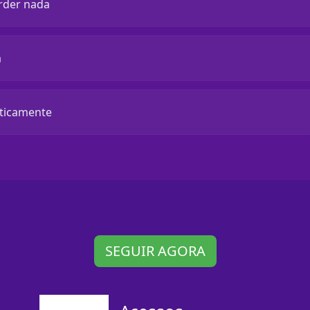
erder nada
a
aticamente
SEGUIR AGORA