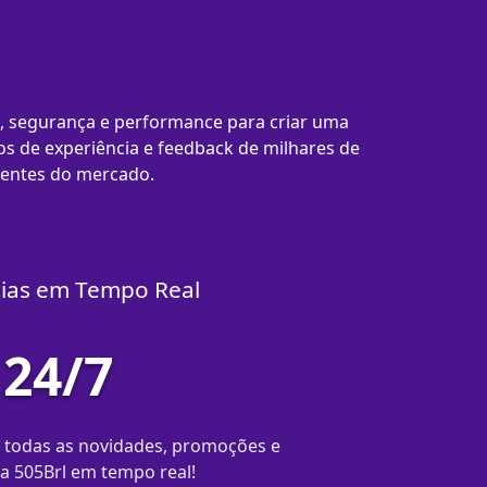
o, segurança e performance para criar uma
s de experiência e feedback de milhares de
gentes do mercado.
cias em Tempo Real
24/7
e todas as novidades, promoções e
a 505Brl em tempo real!