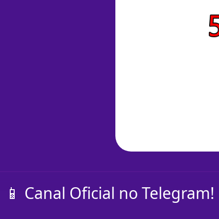
📱 Canal Oficial no Telegram!