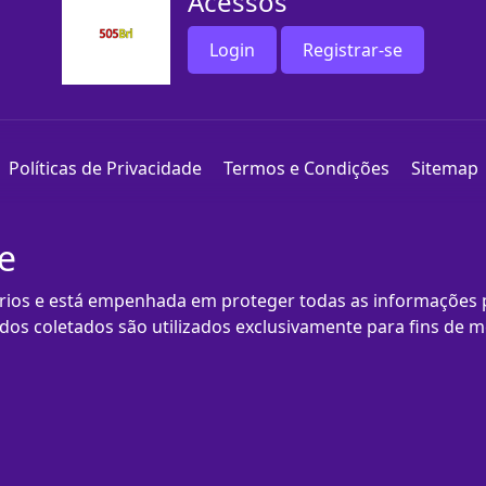
Acessos
Login
Registrar-se
Políticas de Privacidade
Termos e Condições
Sitemap
de
uários e está empenhada em proteger todas as informações 
os coletados são utilizados exclusivamente para fins de m