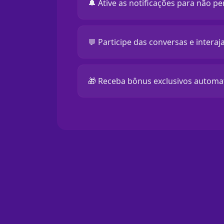
🔔 Ative as notificações para não p
💬 Participe das conversas e interaj
🎁 Receba bônus exclusivos autom