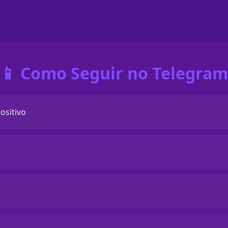
📱 Como Seguir no Telegram
ositivo