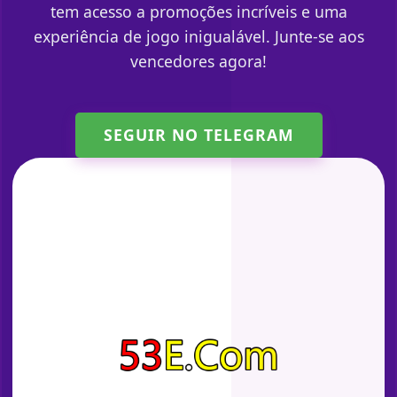
tem acesso a promoções incríveis e uma
experiência de jogo inigualável. Junte-se aos
vencedores agora!
SEGUIR NO TELEGRAM