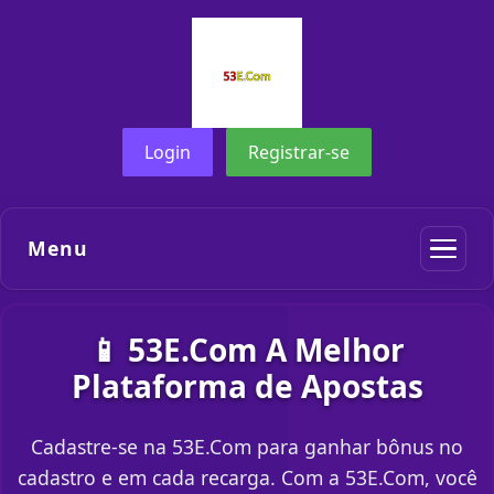
Login
Registrar-se
Menu
📱 53E.Com A Melhor
Plataforma de Apostas
Cadastre-se na 53E.Com para ganhar bônus no
cadastro e em cada recarga. Com a 53E.Com, você