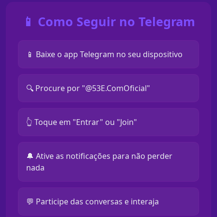
📱 Como Seguir no Telegram
📱 Baixe o app Telegram no seu dispositivo
🔍 Procure por "@53E.ComOficial"
👆 Toque em "Entrar" ou "Join"
🔔 Ative as notificações para não perder
nada
💬 Participe das conversas e interaja