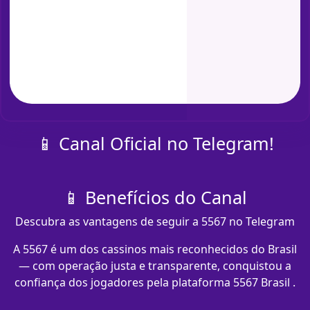
📱 Canal Oficial no Telegram!
📱 Benefícios do Canal
Descubra as vantagens de seguir a 5567 no Telegram
A 5567 é um dos cassinos mais reconhecidos do Brasil
— com operação justa e transparente, conquistou a
confiança dos jogadores pela plataforma 5567 Brasil .