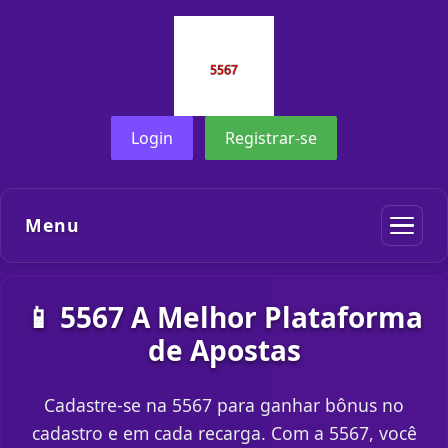
Login
Registrar-se
Menu
📱 5567 A Melhor Plataforma
de Apostas
Cadastre-se na 5567 para ganhar bônus no
cadastro e em cada recarga. Com a 5567, você