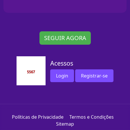
SEGUIR AGORA
Acessos
Login
Registrar-se
Políticas de Privacidade
Termos e Condições
Sitemap