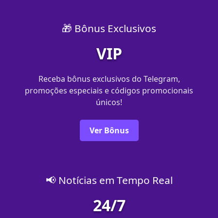
🎁 Bônus Exclusivos
VIP
Receba bônus exclusivos do Telegram,
promoções especiais e códigos promocionais
únicos!
Ver Bônus
📢 Notícias em Tempo Real
24/7