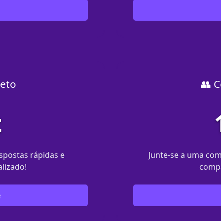
reto
👥 
t
espostas rápidas e
Junte-se a uma com
lizado!
compa
e