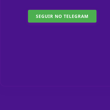
SEGUIR NO TELEGRAM