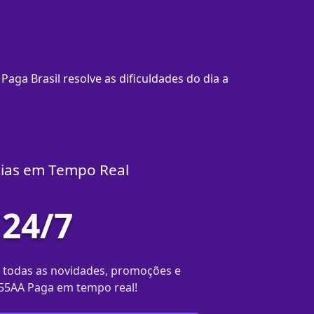
aga Brasil resolve as dificuldades do dia a
cias em Tempo Real
24/7
e todas as novidades, promoções e
55AA Paga em tempo real!