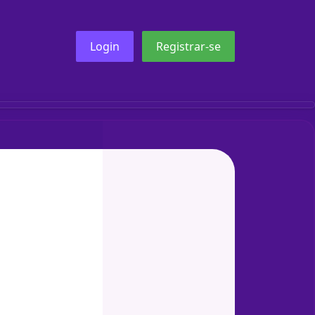
Login
Registrar-se