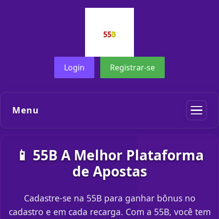
Login
Registrar-se
Menu
📱 55B A Melhor Plataforma
de Apostas
Cadastre-se na 55B para ganhar bônus no
cadastro e em cada recarga. Com a 55B, você tem