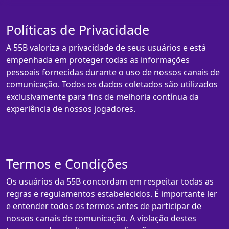
Políticas de Privacidade
A 55B valoriza a privacidade de seus usuários e está
empenhada em proteger todas as informações
pessoais fornecidas durante o uso de nossos canais de
comunicação. Todos os dados coletados são utilizados
exclusivamente para fins de melhoria contínua da
experiência de nossos jogadores.
Termos e Condições
Os usuários da 55B concordam em respeitar todas as
regras e regulamentos estabelecidos. É importante ler
e entender todos os termos antes de participar de
nossos canais de comunicação. A violação destes