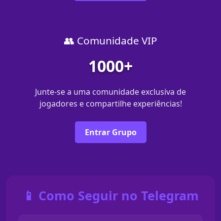
👥 Comunidade VIP
1000+
Junte-se a uma comunidade exclusiva de
jogadores e compartilhe experiências!
Entrar Grupo
📱 Como Seguir no Telegram