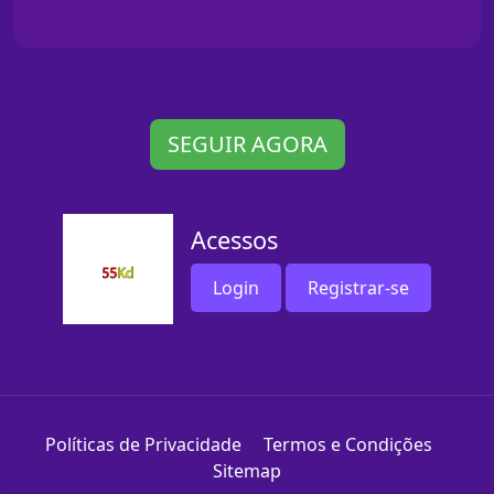
SEGUIR AGORA
Acessos
Login
Registrar-se
Políticas de Privacidade
Termos e Condições
Sitemap