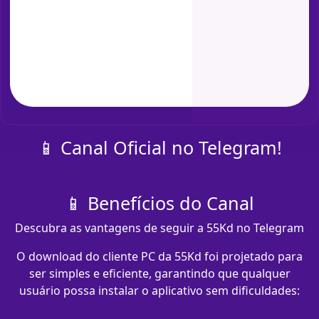
📱 Canal Oficial no Telegram!
📱 Benefícios do Canal
Descubra as vantagens de seguir a 55Kd no Telegram
O download do cliente PC da 55Kd foi projetado para
ser simples e eficiente, garantindo que qualquer
usuário possa instalar o aplicativo sem dificuldades: