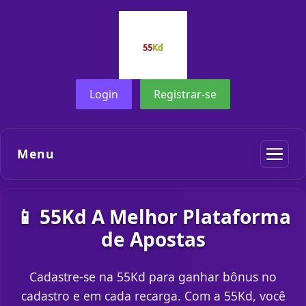
Login
Registrar-se
Menu
📱 55Kd A Melhor Plataforma
de Apostas
Cadastre-se na 55Kd para ganhar bônus no
cadastro e em cada recarga. Com a 55Kd, você