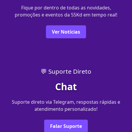
Fique por dentro de todas as novidades,
promoções e eventos da 55Kd em tempo real!
Ver Notícias
💬 Suporte Direto
Chat
Suporte direto via Telegram, respostas rápidas e
atendimento personalizado!
Falar Suporte