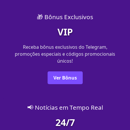
🎁 Bônus Exclusivos
VIP
Receba bônus exclusivos do Telegram,
promoções especiais e códigos promocionais
únicos!
Ver Bônus
📢 Notícias em Tempo Real
24/7