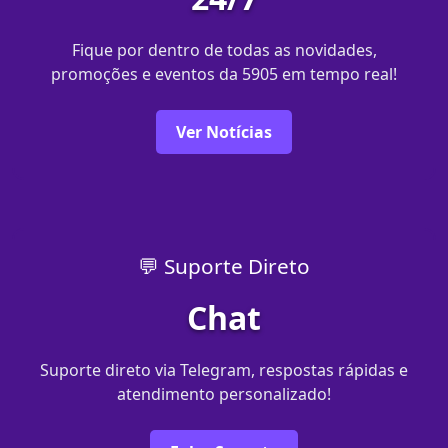
Fique por dentro de todas as novidades,
promoções e eventos da 5905 em tempo real!
Ver Notícias
💬 Suporte Direto
Chat
Suporte direto via Telegram, respostas rápidas e
atendimento personalizado!