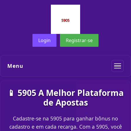
Login
Registrar-se
Menu
📱 5905 A Melhor Plataforma
de Apostas
Cadastre-se na 5905 para ganhar bônus no
cadastro e em cada recarga. Com a 5905, você