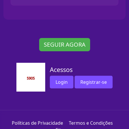
SEGUIR AGORA
Acessos
Login
Registrar-se
Políticas de Privacidade
Termos e Condições