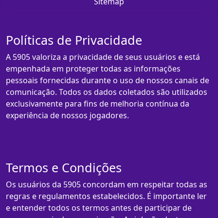
Sitemap
Políticas de Privacidade
A 5905 valoriza a privacidade de seus usuários e está
empenhada em proteger todas as informações
pessoais fornecidas durante o uso de nossos canais de
comunicação. Todos os dados coletados são utilizados
exclusivamente para fins de melhoria contínua da
experiência de nossos jogadores.
Termos e Condições
Os usuários da 5905 concordam em respeitar todas as
regras e regulamentos estabelecidos. É importante ler
e entender todos os termos antes de participar de