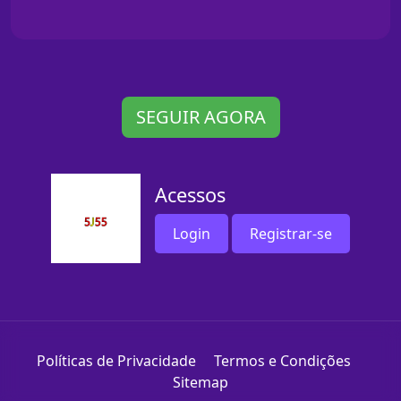
SEGUIR AGORA
Acessos
Login
Registrar-se
Políticas de Privacidade
Termos e Condições
Sitemap