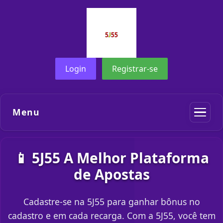
Login
Registrar-se
Menu
📱 5J55 A Melhor Plataforma
de Apostas
Cadastre-se na 5J55 para ganhar bônus no
cadastro e em cada recarga. Com a 5J55, você tem