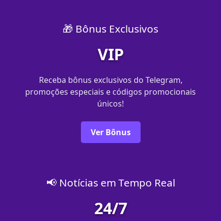
🎁 Bônus Exclusivos
VIP
Receba bônus exclusivos do Telegram,
promoções especiais e códigos promocionais
únicos!
Ver Bônus
📢 Notícias em Tempo Real
24/7