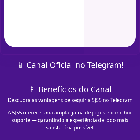
📱 Canal Oficial no Telegram!
📱 Benefícios do Canal
Descubra as vantagens de seguir a 5J55 no Telegram
A 5J55 oferece uma ampla gama de jogos e o melhor
suporte — garantindo a experiência de jogo mais
satisfatória possível.