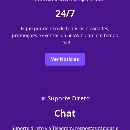
24/7
Fique por dentro de todas as novidades,
promoções e eventos da 666Win.Com em tempo
real!
Ver Notícias
💬 Suporte Direto
Chat
Suporte direto via Telegram, respostas rápidas e