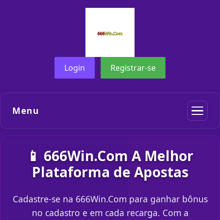
Login
Registrar-se
Menu
📱 666Win.Com A Melhor
Plataforma de Apostas
Cadastre-se na 666Win.Com para ganhar bônus
no cadastro e em cada recarga. Com a