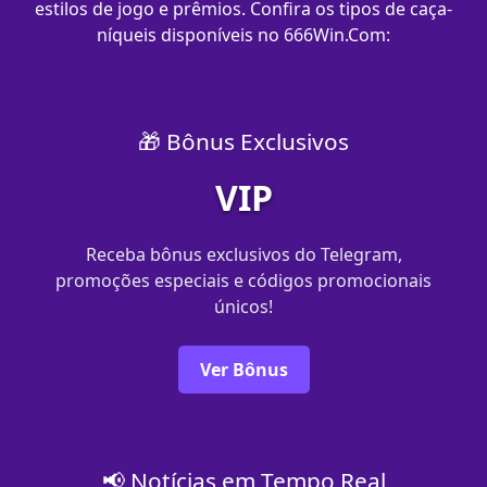
estilos de jogo e prêmios. Confira os tipos de caça-
níqueis disponíveis no 666Win.Com:
🎁 Bônus Exclusivos
VIP
Receba bônus exclusivos do Telegram,
promoções especiais e códigos promocionais
únicos!
Ver Bônus
📢 Notícias em Tempo Real