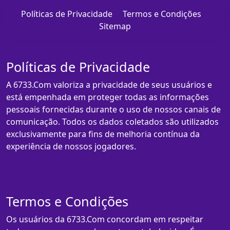
Políticas de Privacidade
Termos e Condições
Sitemap
Políticas de Privacidade
A 6733.Com valoriza a privacidade de seus usuários e
está empenhada em proteger todas as informações
pessoais fornecidas durante o uso de nossos canais de
comunicação. Todos os dados coletados são utilizados
exclusivamente para fins de melhoria contínua da
experiência de nossos jogadores.
Termos e Condições
Os usuários da 6733.Com concordam em respeitar