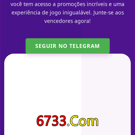
você tem acesso a promoções incríveis e uma
experiência de jogo inigualável. Junte-se aos
vencedores agora!
SEGUIR NO TELEGRAM