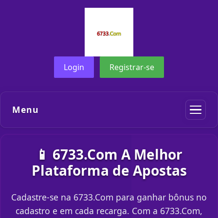
Login
Registrar-se
Menu
📱 6733.Com A Melhor
Plataforma de Apostas
Cadastre-se na 6733.Com para ganhar bônus no
cadastro e em cada recarga. Com a 6733.Com,