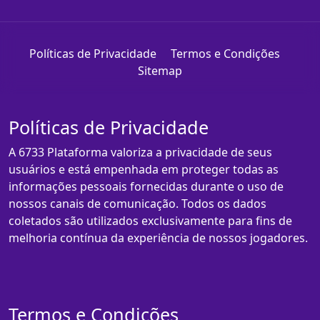
Políticas de Privacidade
Termos e Condições
Sitemap
Políticas de Privacidade
A 6733 Plataforma valoriza a privacidade de seus
usuários e está empenhada em proteger todas as
informações pessoais fornecidas durante o uso de
nossos canais de comunicação. Todos os dados
coletados são utilizados exclusivamente para fins de
melhoria contínua da experiência de nossos jogadores.
Termos e Condições