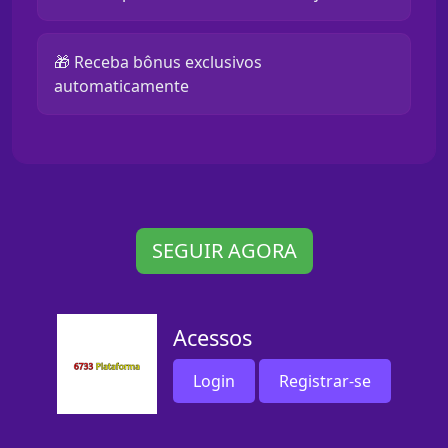
🎁 Receba bônus exclusivos
automaticamente
SEGUIR AGORA
Acessos
Login
Registrar-se