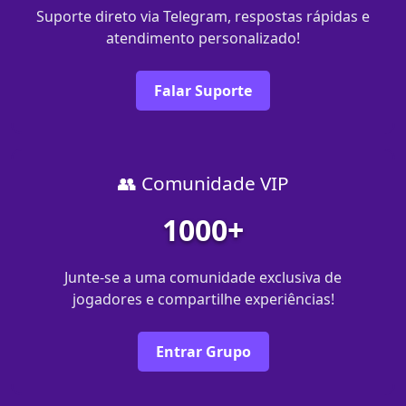
Suporte direto via Telegram, respostas rápidas e
atendimento personalizado!
Falar Suporte
👥 Comunidade VIP
1000+
Junte-se a uma comunidade exclusiva de
jogadores e compartilhe experiências!
Entrar Grupo