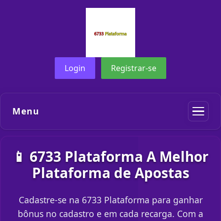
Login
Registrar-se
Menu
📱 6733 Plataforma A Melhor
Plataforma de Apostas
Cadastre-se na 6733 Plataforma para ganhar
bônus no cadastro e em cada recarga. Com a