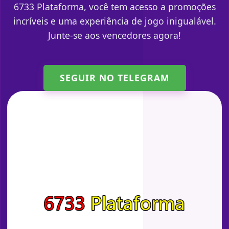
6733 Plataforma, você tem acesso a promoções
incríveis e uma experiência de jogo inigualável.
Junte-se aos vencedores agora!
SEGUIR NO TELEGRAM