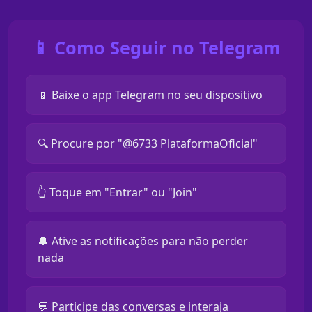
📱 Como Seguir no Telegram
📱 Baixe o app Telegram no seu dispositivo
🔍 Procure por "@6733 PlataformaOficial"
👆 Toque em "Entrar" ou "Join"
🔔 Ative as notificações para não perder
nada
💬 Participe das conversas e interaja