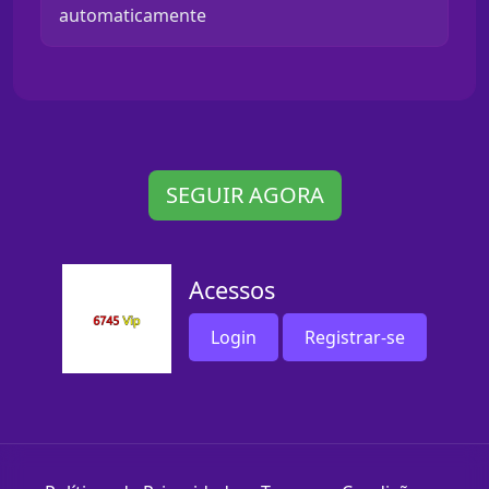
automaticamente
SEGUIR AGORA
Acessos
Login
Registrar-se