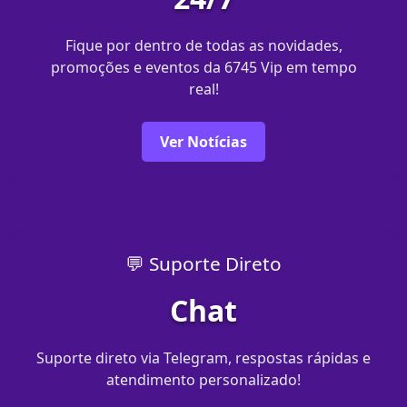
Fique por dentro de todas as novidades,
promoções e eventos da 6745 Vip em tempo
real!
Ver Notícias
💬 Suporte Direto
Chat
Suporte direto via Telegram, respostas rápidas e
atendimento personalizado!