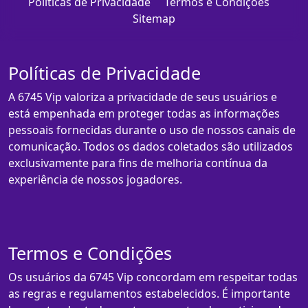
Políticas de Privacidade
Termos e Condições
Sitemap
Políticas de Privacidade
A 6745 Vip valoriza a privacidade de seus usuários e
está empenhada em proteger todas as informações
pessoais fornecidas durante o uso de nossos canais de
comunicação. Todos os dados coletados são utilizados
exclusivamente para fins de melhoria contínua da
experiência de nossos jogadores.
Termos e Condições
Os usuários da 6745 Vip concordam em respeitar todas
as regras e regulamentos estabelecidos. É importante