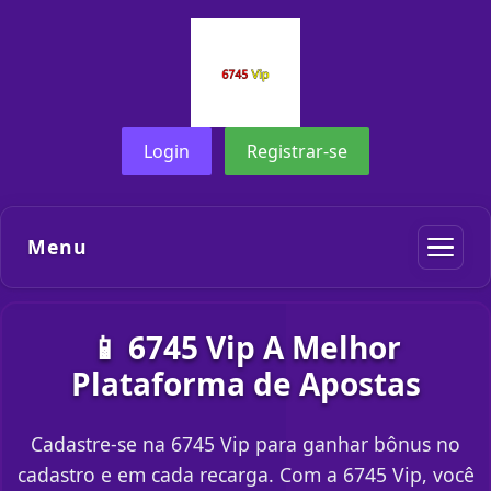
Login
Registrar-se
Menu
📱 6745 Vip A Melhor
Plataforma de Apostas
Cadastre-se na 6745 Vip para ganhar bônus no
cadastro e em cada recarga. Com a 6745 Vip, você