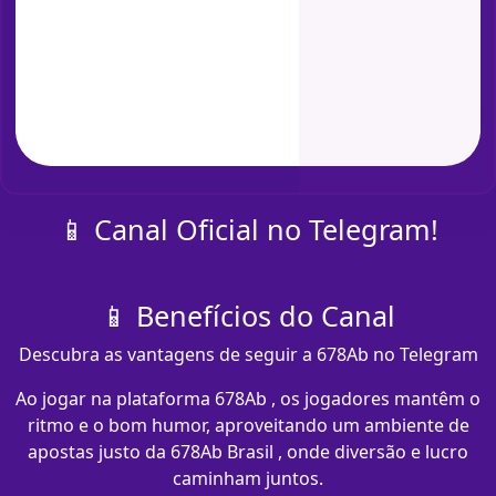
📱 Canal Oficial no Telegram!
📱 Benefícios do Canal
Descubra as vantagens de seguir a 678Ab no Telegram
Ao jogar na plataforma 678Ab , os jogadores mantêm o
ritmo e o bom humor, aproveitando um ambiente de
apostas justo da 678Ab Brasil , onde diversão e lucro
caminham juntos.