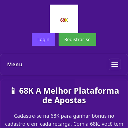
Login
Registrar-se
Menu
📱 68K A Melhor Plataforma
de Apostas
Cadastre-se na 68K para ganhar bônus no
cadastro e em cada recarga. Com a 68K, você tem