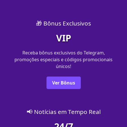
🎁 Bônus Exclusivos
VIP
Receba bônus exclusivos do Telegram,
promoções especiais e códigos promocionais
únicos!
Ver Bônus
📢 Notícias em Tempo Real
24/7