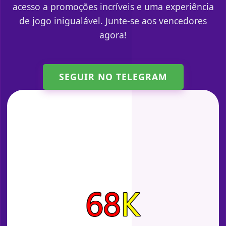
acesso a promoções incríveis e uma experiência
de jogo inigualável. Junte-se aos vencedores
agora!
SEGUIR NO TELEGRAM