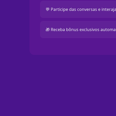
💬 Participe das conversas e interaj
🎁 Receba bônus exclusivos autom