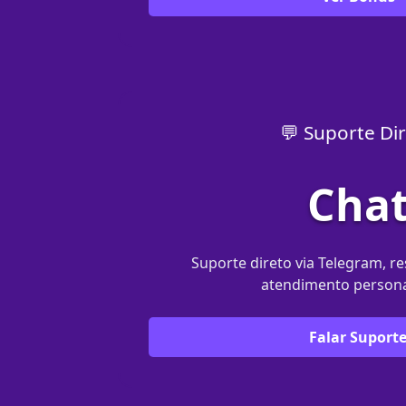
💬 Suporte Di
Cha
Suporte direto via Telegram, r
atendimento persona
Falar Suport