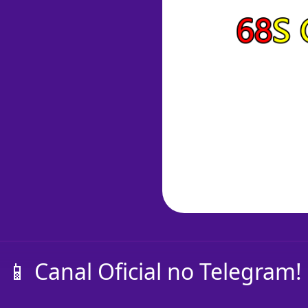
📱 Canal Oficial no Telegram!