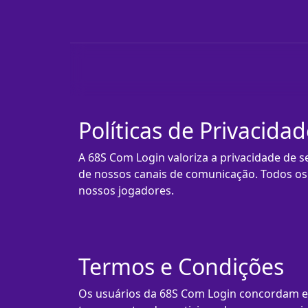
Políticas de Privacida
A 68S Com Login valoriza a privacidade de 
de nossos canais de comunicação. Todos os 
nossos jogadores.
Termos e Condições
Os usuários da 68S Com Login concordam em 