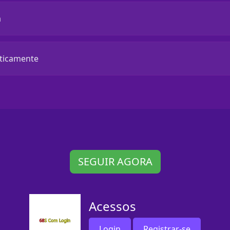
a
aticamente
SEGUIR AGORA
Acessos
Login
Registrar-se