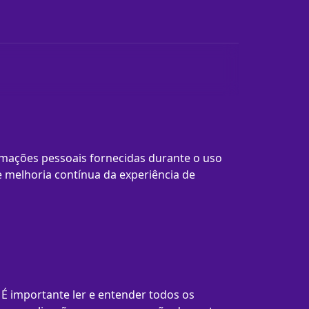
rmações pessoais fornecidas durante o uso
e melhoria contínua da experiência de
É importante ler e entender todos os