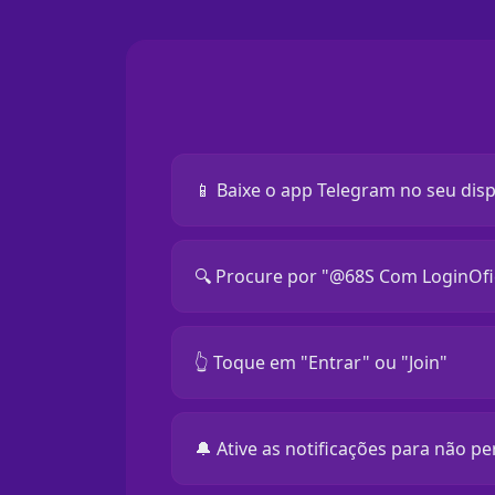
📱 Baixe o app Telegram no seu disp
🔍 Procure por "@68S Com LoginOfic
👆 Toque em "Entrar" ou "Join"
🔔 Ative as notificações para não p