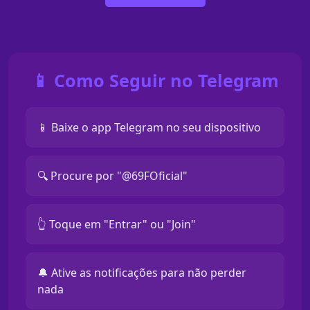
📱 Como Seguir no Telegram
📱 Baixe o app Telegram no seu dispositivo
🔍 Procure por "@69FOficial"
👆 Toque em "Entrar" ou "Join"
🔔 Ative as notificações para não perder
nada