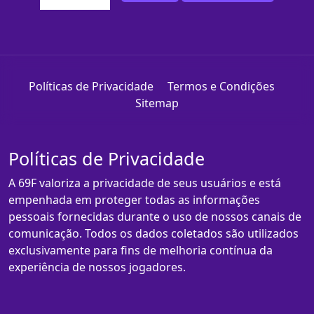
Políticas de Privacidade
Termos e Condições
Sitemap
Políticas de Privacidade
A 69F valoriza a privacidade de seus usuários e está
empenhada em proteger todas as informações
pessoais fornecidas durante o uso de nossos canais de
comunicação. Todos os dados coletados são utilizados
exclusivamente para fins de melhoria contínua da
experiência de nossos jogadores.