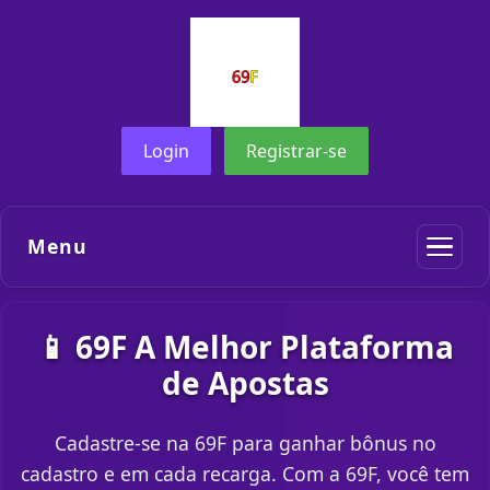
Login
Registrar-se
Menu
📱 69F A Melhor Plataforma
de Apostas
Cadastre-se na 69F para ganhar bônus no
cadastro e em cada recarga. Com a 69F, você tem