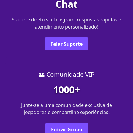
Chat
Suporte direto via Telegram, respostas rápidas e
atendimento personalizado!
Falar Suporte
👥 Comunidade VIP
1000+
Junte-se a uma comunidade exclusiva de
jogadores e compartilhe experiências!
Entrar Grupo