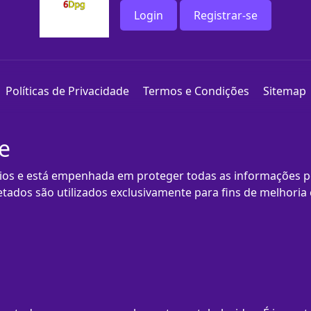
Login
Registrar-se
Políticas de Privacidade
Termos e Condições
Sitemap
de
ários e está empenhada em proteger todas as informações p
tados são utilizados exclusivamente para fins de melhoria