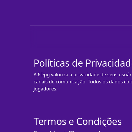
Políticas de Privacida
A 6Dpg valoriza a privacidade de seus usu
canais de comunicação. Todos os dados cole
jogadores.
Termos e Condições