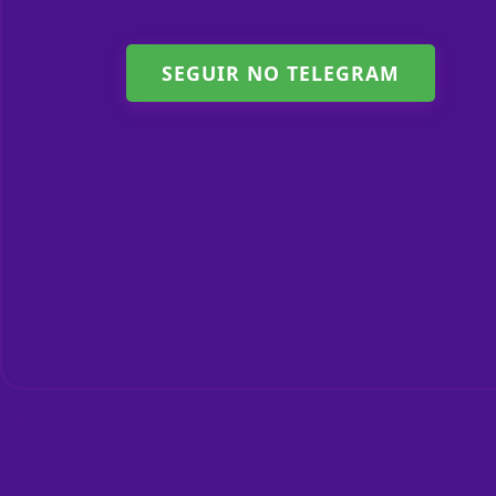
SEGUIR NO TELEGRAM