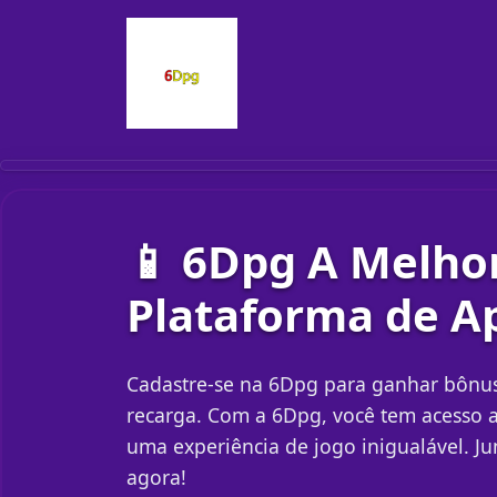
📱 6Dpg A Melho
Plataforma de A
Cadastre-se na 6Dpg para ganhar bônus
recarga. Com a 6Dpg, você tem acesso a
uma experiência de jogo inigualável. J
agora!