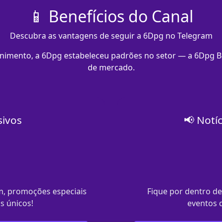
📱 Benefícios do Canal
Descubra as vantagens de seguir a 6Dpg no Telegram
enimento, a 6Dpg estabeleceu padrões no setor — a 6Dpg Bra
de mercado.
sivos
📢 Notí
m, promoções especiais
Fique por dentro d
s únicos!
eventos 