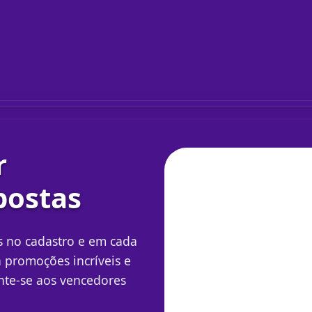
r
postas
 no cadastro e em cada
 promoções incríveis e
unte-se aos vencedores