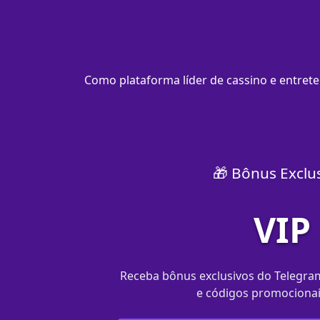
Como plataforma líder de cassino e entret
🎁 Bônus Exclu
VIP
Receba bônus exclusivos do Telegra
e códigos promocionai