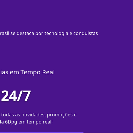
sil se destaca por tecnologia e conquistas
cias em Tempo Real
24/7
e todas as novidades, promoções e
da 6Dpg em tempo real!