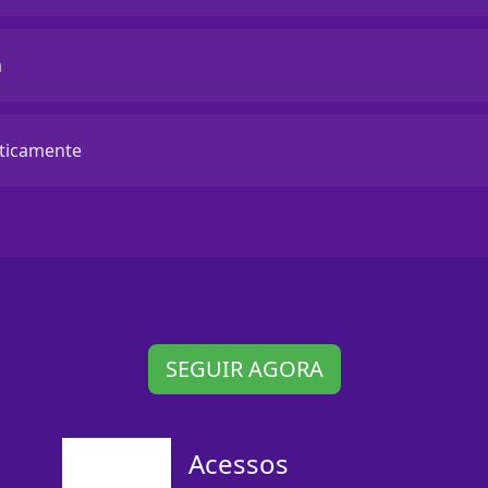
a
aticamente
SEGUIR AGORA
Acessos