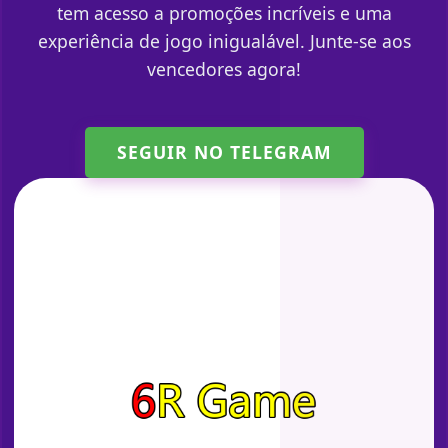
tem acesso a promoções incríveis e uma
experiência de jogo inigualável. Junte-se aos
vencedores agora!
SEGUIR NO TELEGRAM