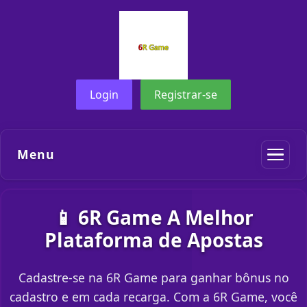
Login
Registrar-se
Menu
📱 6R Game A Melhor
Plataforma de Apostas
Cadastre-se na 6R Game para ganhar bônus no
cadastro e em cada recarga. Com a 6R Game, você