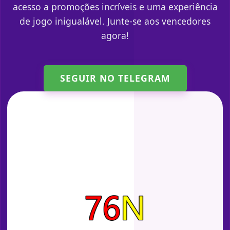
acesso a promoções incríveis e uma experiência
de jogo inigualável. Junte-se aos vencedores
agora!
SEGUIR NO TELEGRAM