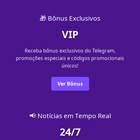
🎁 Bônus Exclusivos
VIP
Receba bônus exclusivos do Telegram,
promoções especiais e códigos promocionais
únicos!
Ver Bônus
📢 Notícias em Tempo Real
24/7