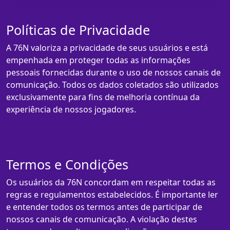
Políticas de Privacidade
A 76N valoriza a privacidade de seus usuários e está
empenhada em proteger todas as informações
pessoais fornecidas durante o uso de nossos canais de
comunicação. Todos os dados coletados são utilizados
exclusivamente para fins de melhoria contínua da
experiência de nossos jogadores.
Termos e Condições
Os usuários da 76N concordam em respeitar todas as
regras e regulamentos estabelecidos. É importante ler
e entender todos os termos antes de participar de
nossos canais de comunicação. A violação destes