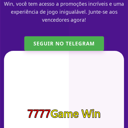
Win, você tem acesso a promoções incríveis e uma
experiência de jogo inigualável. Junte-se aos
vencedores agora!
SEGUIR NO TELEGRAM