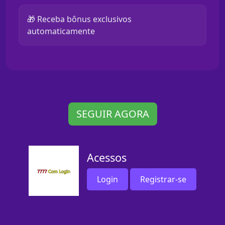
🎁 Receba bônus exclusivos
automaticamente
SEGUIR AGORA
Acessos
Login
Registrar-se