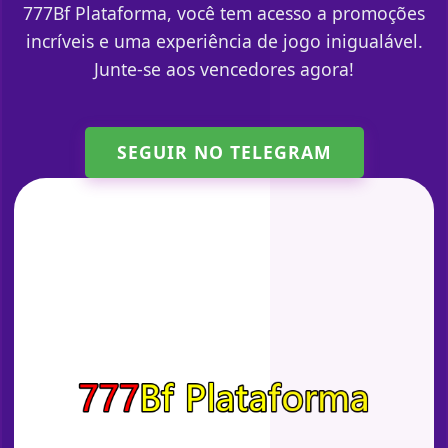
777Bf Plataforma, você tem acesso a promoções
incríveis e uma experiência de jogo inigualável.
Junte-se aos vencedores agora!
SEGUIR NO TELEGRAM