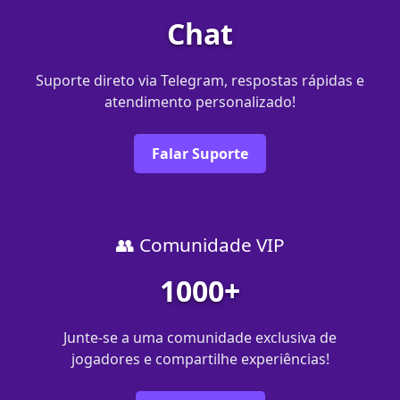
Chat
Suporte direto via Telegram, respostas rápidas e
atendimento personalizado!
Falar Suporte
👥 Comunidade VIP
1000+
Junte-se a uma comunidade exclusiva de
jogadores e compartilhe experiências!