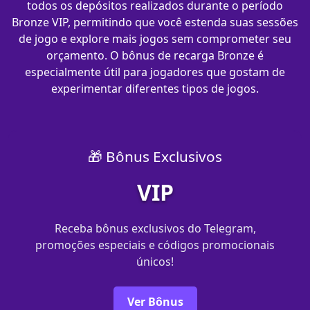
todos os depósitos realizados durante o período
Bronze VIP, permitindo que você estenda suas sessões
de jogo e explore mais jogos sem comprometer seu
orçamento. O bônus de recarga Bronze é
especialmente útil para jogadores que gostam de
experimentar diferentes tipos de jogos.
🎁 Bônus Exclusivos
VIP
Receba bônus exclusivos do Telegram,
promoções especiais e códigos promocionais
únicos!
Ver Bônus