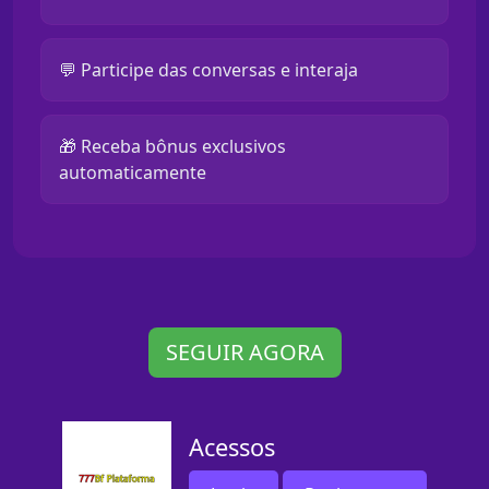
💬 Participe das conversas e interaja
🎁 Receba bônus exclusivos
automaticamente
SEGUIR AGORA
Acessos