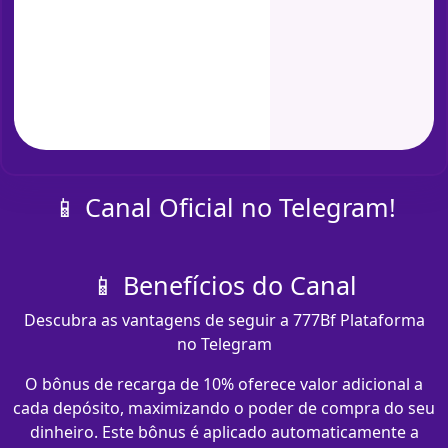
📱 Canal Oficial no Telegram!
📱 Benefícios do Canal
Descubra as vantagens de seguir a 777Bf Plataforma
no Telegram
O bônus de recarga de 10% oferece valor adicional a
cada depósito, maximizando o poder de compra do seu
dinheiro. Este bônus é aplicado automaticamente a