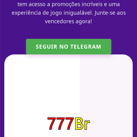
tem acesso a promoções incríveis e uma
experiência de jogo inigualável. Junte-se aos
vencedores agora!
SEGUIR NO TELEGRAM