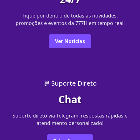
Fique por dentro de todas as novidades,
promoções e eventos da 777H em tempo real!
Ver Notícias
💬 Suporte Direto
Chat
Suporte direto via Telegram, respostas rápidas e
atendimento personalizado!