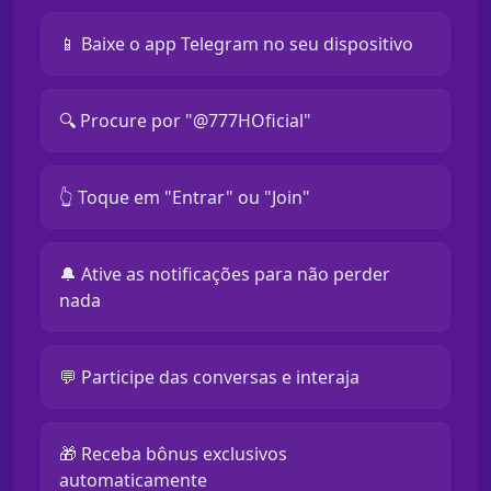
📱 Baixe o app Telegram no seu dispositivo
🔍 Procure por "@777HOficial"
👆 Toque em "Entrar" ou "Join"
🔔 Ative as notificações para não perder
nada
💬 Participe das conversas e interaja
🎁 Receba bônus exclusivos
automaticamente