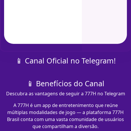
📱 Canal Oficial no Telegram!
📱 Benefícios do Canal
Descubra as vantagens de seguir a 777H no Telegram
A 777H é um app de entretenimento que reúne
múltiplas modalidades de jogo — a plataforma 777H
Brasil conta com uma vasta comunidade de usuários
que compartilham a diversão.