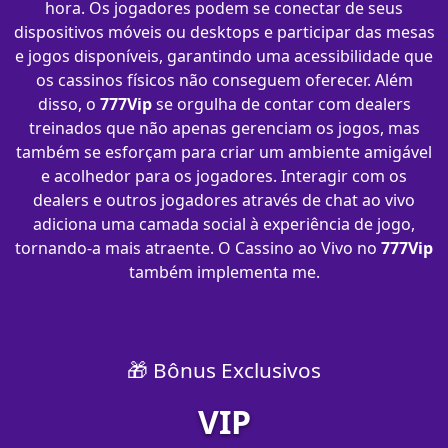
hora. Os jogadores podem se conectar de seus
dispositivos móveis ou desktops e participar das mesas
e jogos disponíveis, garantindo uma acessibilidade que
os cassinos físicos não conseguem oferecer. Além
disso, o
777Vip
se orgulha de contar com dealers
treinados que não apenas gerenciam os jogos, mas
também se esforçam para criar um ambiente amigável
e acolhedor para os jogadores. Interagir com os
dealers e outros jogadores através de chat ao vivo
adiciona uma camada social à experiência de jogo,
tornando-a mais atraente. O Cassino ao Vivo no
777Vip
também implementa me.
🎁 Bônus Exclusivos
VIP