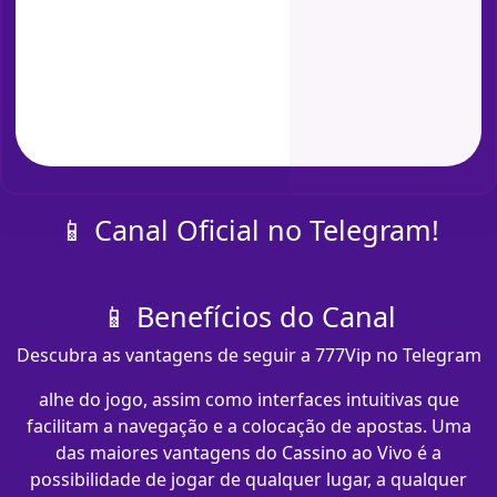
📱 Canal Oficial no Telegram!
📱 Benefícios do Canal
Descubra as vantagens de seguir a 777Vip no Telegram
alhe do jogo, assim como interfaces intuitivas que
facilitam a navegação e a colocação de apostas. Uma
das maiores vantagens do Cassino ao Vivo é a
possibilidade de jogar de qualquer lugar, a qualquer