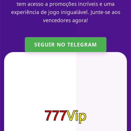
tem acesso a promoções incríveis e uma
experiência de jogo inigualável. Junte-se aos
vencedores agora!
SEGUIR NO TELEGRAM