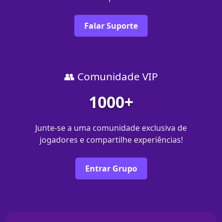
Falar Suporte
👥 Comunidade VIP
1000+
Junte-se a uma comunidade exclusiva de
jogadores e compartilhe experiências!
Entrar Grupo