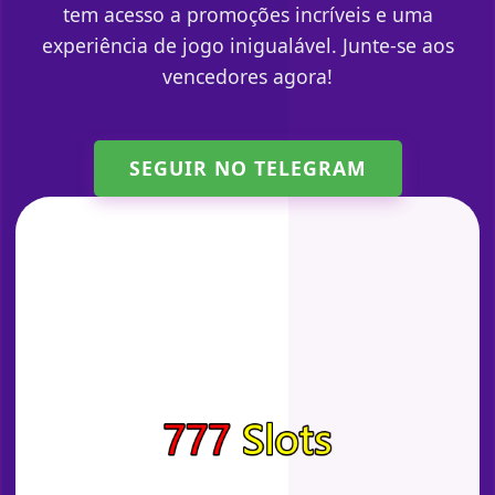
tem acesso a promoções incríveis e uma
experiência de jogo inigualável. Junte-se aos
vencedores agora!
SEGUIR NO TELEGRAM