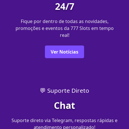
24/7
Fique por dentro de todas as novidades,
promoções e eventos da 777 Slots em tempo
real!
Ver Notícias
💬 Suporte Direto
Chat
Suporte direto via Telegram, respostas rápidas e
atendimento personalizado!