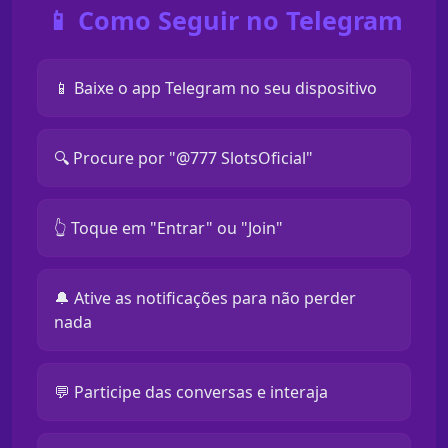
📱 Como Seguir no Telegram
📱 Baixe o app Telegram no seu dispositivo
🔍 Procure por "@777 SlotsOficial"
👆 Toque em "Entrar" ou "Join"
🔔 Ative as notificações para não perder
nada
💬 Participe das conversas e interaja