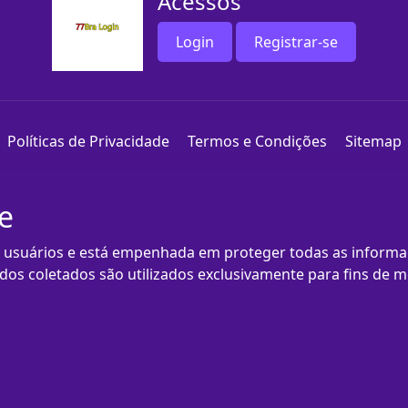
Acessos
Login
Registrar-se
Políticas de Privacidade
Termos e Condições
Sitemap
de
us usuários e está empenhada em proteger todas as informa
os coletados são utilizados exclusivamente para fins de m