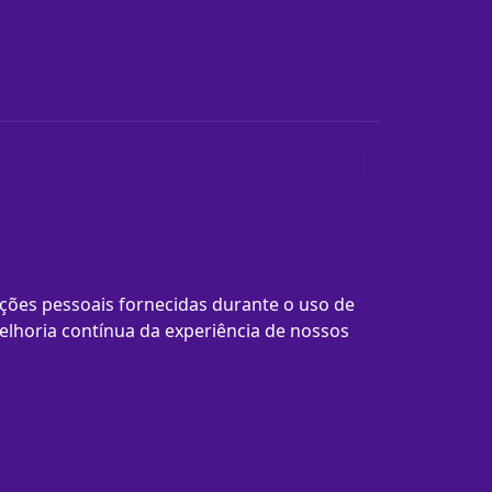
ções pessoais fornecidas durante o uso de
elhoria contínua da experiência de nossos