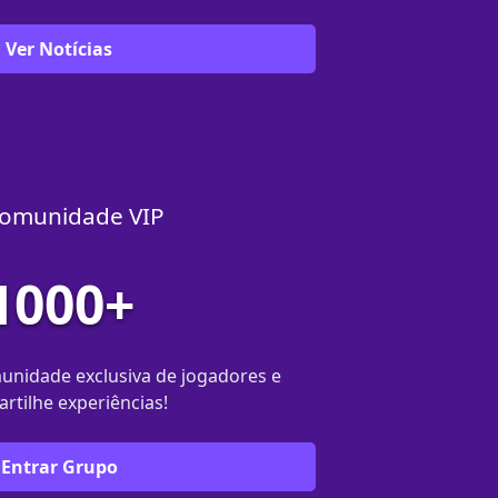
Ver Notícias
Comunidade VIP
1000+
unidade exclusiva de jogadores e
rtilhe experiências!
Entrar Grupo