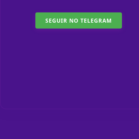
SEGUIR NO TELEGRAM