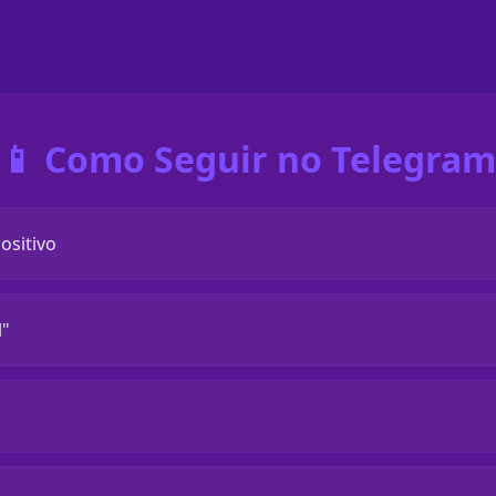
📱 Como Seguir no Telegram
ositivo
l"