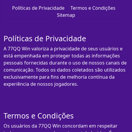
Políticas de Privacidade
Termos e Condições
Sitemap
Políticas de Privacidade
A 77QQ Win valoriza a privacidade de seus usuários e
está empenhada em proteger todas as informações
pessoais fornecidas durante o uso de nossos canais de
comunicação. Todos os dados coletados são utilizados
exclusivamente para fins de melhoria contínua da
experiência de nossos jogadores.
Termos e Condições
Os usuários da 77QQ Win concordam em respeitar