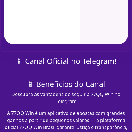
📱 Canal Oficial no Telegram!
📱 Benefícios do Canal
Descubra as vantagens de seguir a 77QQ Win no
Telegram
A 77QQ Win é um aplicativo de apostas com grandes
ganhos a partir de pequenos valores — a plataforma
oficial 77QQ Win Brasil garante justiça e transparência,