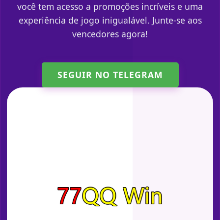
você tem acesso a promoções incríveis e uma
experiência de jogo inigualável. Junte-se aos
vencedores agora!
SEGUIR NO TELEGRAM