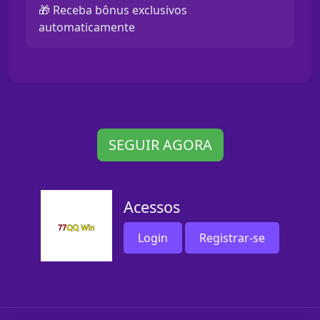
🎁 Receba bônus exclusivos
automaticamente
SEGUIR AGORA
Acessos
Login
Registrar-se