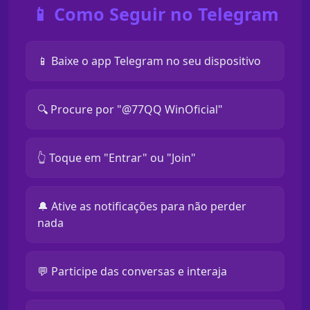
📱 Como Seguir no Telegram
📱 Baixe o app Telegram no seu dispositivo
🔍 Procure por "@77QQ WinOficial"
👆 Toque em "Entrar" ou "Join"
🔔 Ative as notificações para não perder
nada
💬 Participe das conversas e interaja