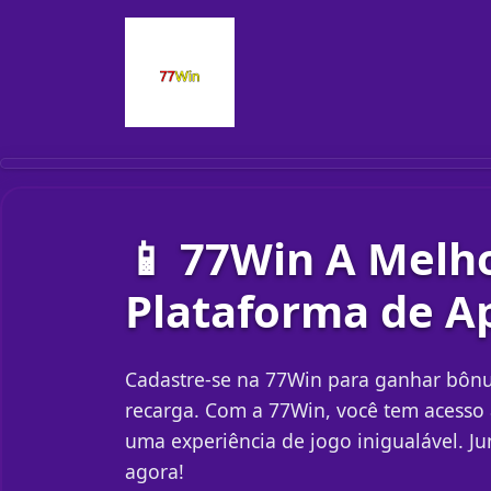
📱 77Win A Melh
Plataforma de A
Cadastre-se na 77Win para ganhar bônu
recarga. Com a 77Win, você tem acesso 
uma experiência de jogo inigualável. J
agora!