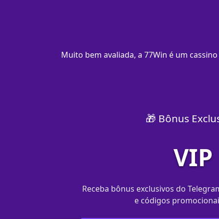
Muito bem avaliada, a 77Win é um cassino 
🎁 Bônus Exclu
VIP
Receba bônus exclusivos do Telegra
e códigos promocionai