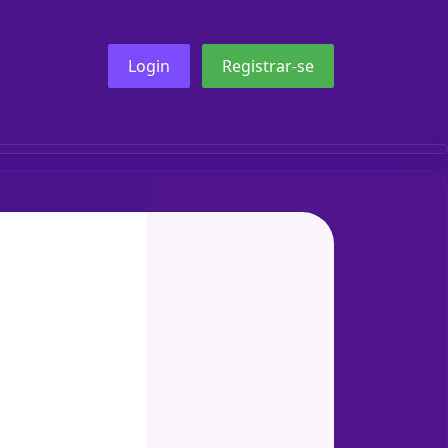
Login
Registrar-se