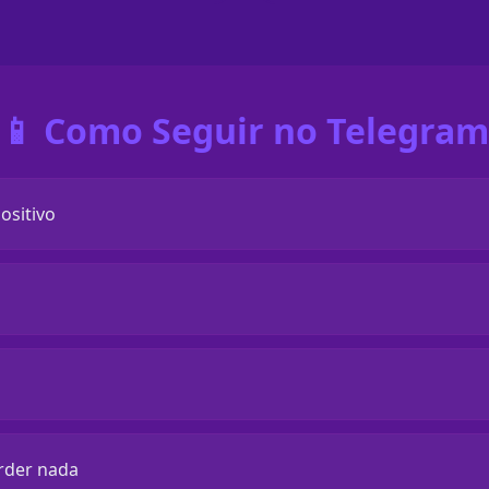
📱 Como Seguir no Telegram
ositivo
erder nada