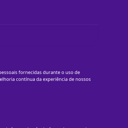
pessoais fornecidas durante o uso de
elhoria contínua da experiência de nossos