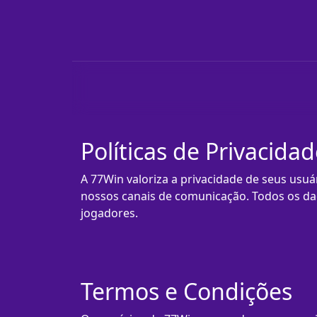
Políticas de Privacida
A 77Win valoriza a privacidade de seus usu
nossos canais de comunicação. Todos os dad
jogadores.
Termos e Condições