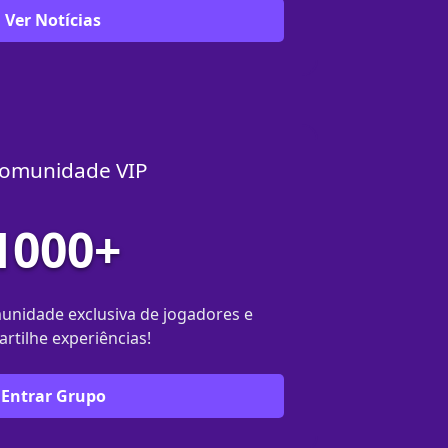
Ver Notícias
Comunidade VIP
1000+
unidade exclusiva de jogadores e
rtilhe experiências!
Entrar Grupo