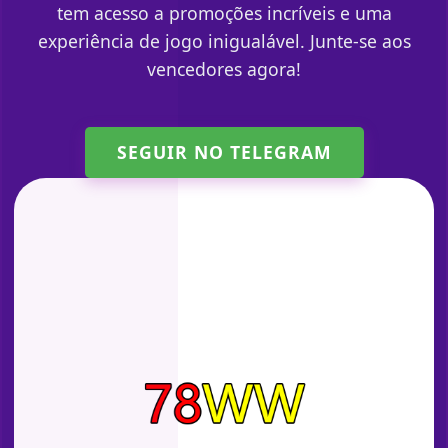
tem acesso a promoções incríveis e uma
experiência de jogo inigualável. Junte-se aos
vencedores agora!
SEGUIR NO TELEGRAM