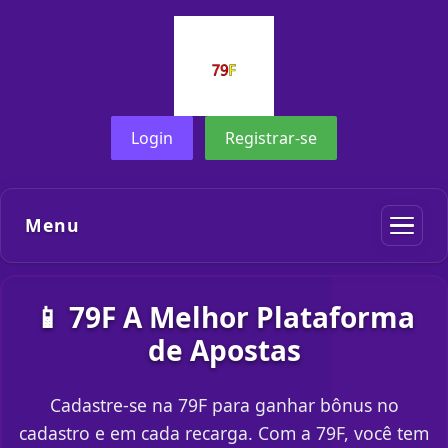
Login
Registrar-se
Menu
📱 79F A Melhor Plataforma
de Apostas
Cadastre-se na 79F para ganhar bônus no
cadastro e em cada recarga. Com a 79F, você tem