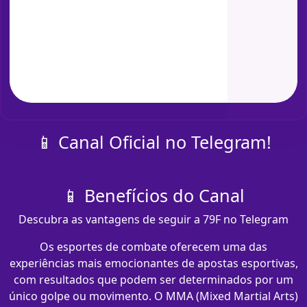
📱 Canal Oficial no Telegram!
📱 Benefícios do Canal
Descubra as vantagens de seguir a 79F no Telegram
Os esportes de combate oferecem uma das
experiências mais emocionantes de apostas esportivas,
com resultados que podem ser determinados por um
único golpe ou movimento. O MMA (Mixed Martial Arts)