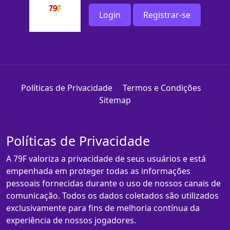
Login
Registrar-se
Políticas de Privacidade
Termos e Condições
Sitemap
Políticas de Privacidade
A 79F valoriza a privacidade de seus usuários e está
empenhada em proteger todas as informações
pessoais fornecidas durante o uso de nossos canais de
comunicação. Todos os dados coletados são utilizados
exclusivamente para fins de melhoria contínua da
experiência de nossos jogadores.