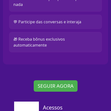
nada
💬 Participe das conversas e interaja
🎁 Receba bônus exclusivos
automaticamente
SEGUIR AGORA
Acessos