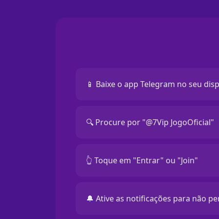
📱 Baixe o app Telegram no seu disp
🔍 Procure por "@7Vip JogoOficial"
👆 Toque em "Entrar" ou "Join"
🔔 Ative as notificações para não p