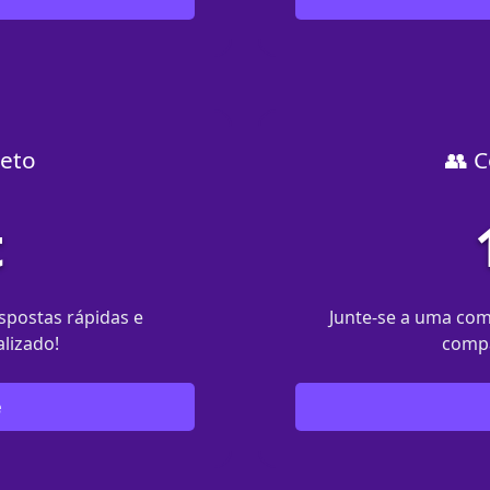
reto
👥 
t
espostas rápidas e
Junte-se a uma com
lizado!
compa
e