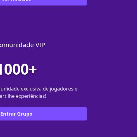
Comunidade VIP
1000+
unidade exclusiva de jogadores e
rtilhe experiências!
Entrar Grupo