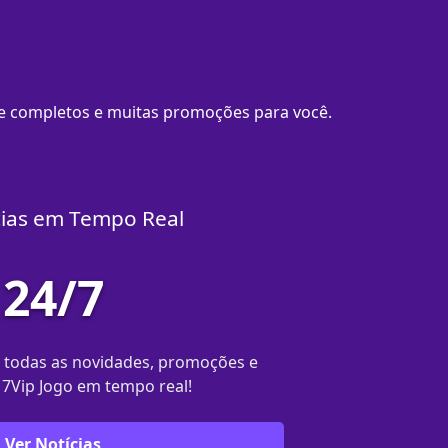
s e completos e muitas promoções para você.
cias em Tempo Real
24/7
e todas as novidades, promoções e
 7Vip Jogo em tempo real!
Ver Notícias