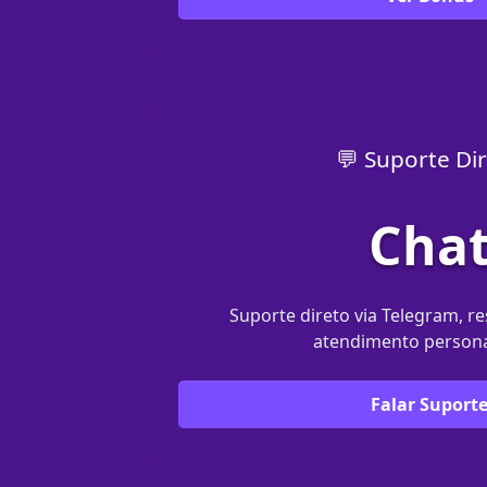
💬 Suporte Di
Cha
Suporte direto via Telegram, r
atendimento persona
Falar Suport