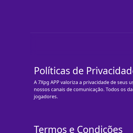
Políticas de Privacida
A 7Xpg APP valoriza a privacidade de seus 
nossos canais de comunicação. Todos os dad
jogadores.
Termos e Condições