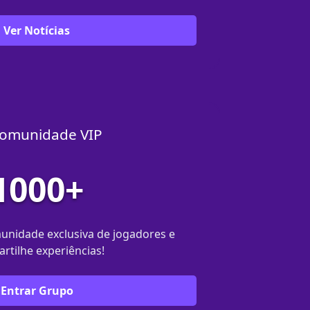
Ver Notícias
Comunidade VIP
1000+
unidade exclusiva de jogadores e
rtilhe experiências!
Entrar Grupo