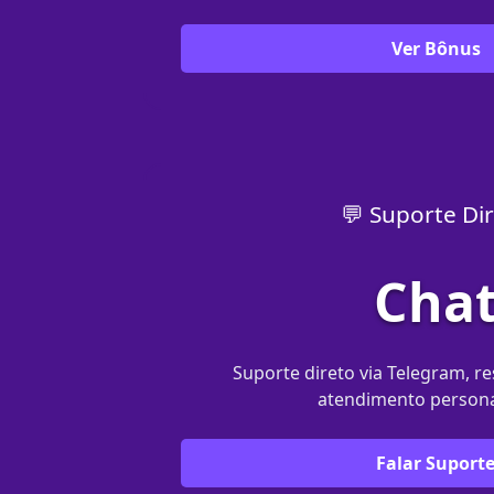
Ver Bônus
💬 Suporte Di
Cha
Suporte direto via Telegram, r
atendimento persona
Falar Suport