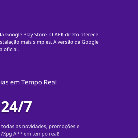
da Google Play Store. O APK direto oferece
instalação mais simples. A versão da Google
 oficial.
cias em Tempo Real
24/7
e todas as novidades, promoções e
 7Xpg APP em tempo real!