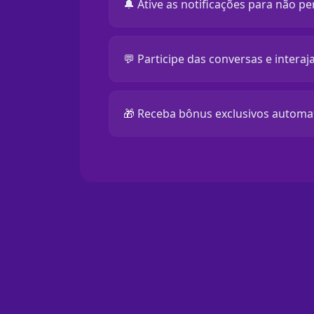
🔔 Ative as notificações para não p
💬 Participe das conversas e interaj
🎁 Receba bônus exclusivos autom