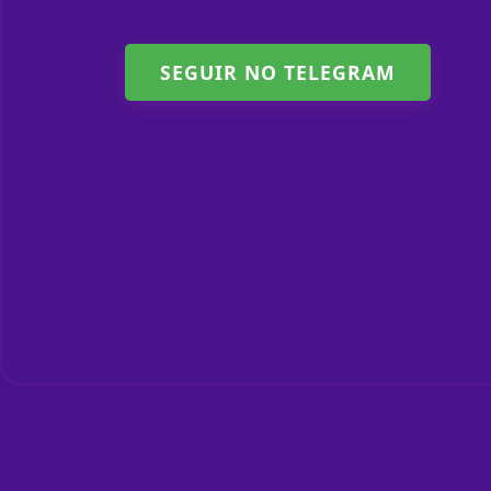
SEGUIR NO TELEGRAM