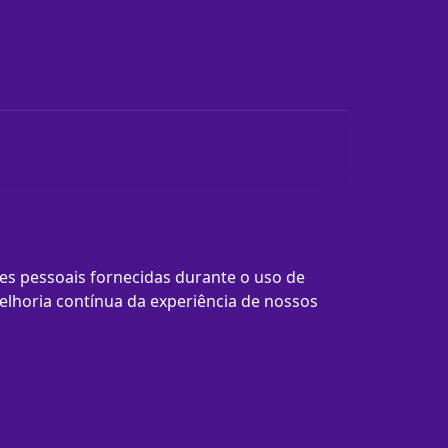
es pessoais fornecidas durante o uso de
elhoria contínua da experiência de nossos